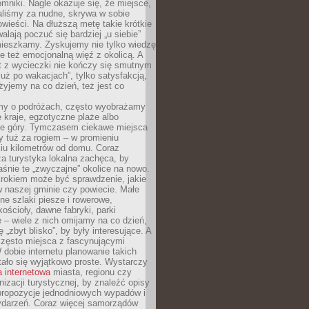
mniki. Nagle okazuje się, że miejsce,
aliśmy za nudne, skrywa w sobie
ieści. Na dłuższą metę takie krótkie
lają poczuć się bardziej „u siebie”
mieszkamy. Zyskujemy nie tylko wiedzę
ale też emocjonalną więź z okolicą. A
t z wycieczki nie kończy się smutnym
już po wakacjach”, tylko satysfakcją,
 żyjemy na co dzień, też jest co
my o podróżach, często wyobrażamy
e kraje, egzotyczne plaże albo
ne góry. Tymczasem ciekawe miejsca
 tuż za rogiem – w promieniu
ciu kilometrów od domu. Coraz
za turystyka lokalna zachęca, by
śnie te „zwyczajne” okolice na nowo.
rokiem może być sprawdzenie, jakie
w naszej gminie czy powiecie. Małe
ne szlaki piesze i rowerowe,
kościoły, dawne fabryki, parki
 – wiele z nich omijamy na co dzień,
 „zbyt blisko”, by były interesujące. A
często miejsca z fascynującymi
W dobie internetu planowanie takich
ało się wyjątkowo proste. Wystarczy
a internetowa
miasta, regionu czy
anizacji turystycznej, by znaleźć opisy
 propozycje jednodniowych wypadów i
ydarzeń. Coraz więcej samorządów