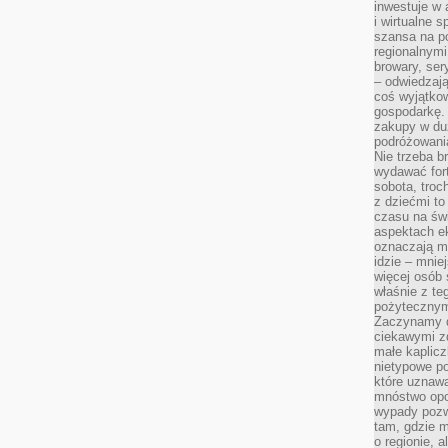
inwestuje w 
i wirtualne 
szansa na po
regionalnymi
browary, ser
– odwiedzają
coś wyjątkow
gospodarkę. 
zakupy w duż
podróżowania
Nie trzeba b
wydawać for
sobota, troc
z dziećmi t
czasu na św
aspektach e
oznaczają m
idzie – mnie
więcej osób 
właśnie z te
pożytecznym
Zaczynamy d
ciekawymi z
małe kaplicz
nietypowe po
które uznaw
mnóstwo opow
wypady pozwa
tam, gdzie 
o regionie, 