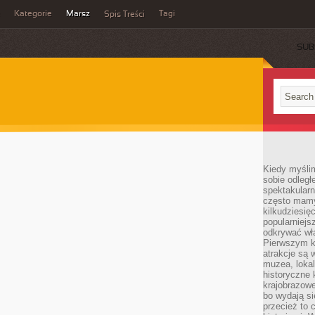
Kategorie
Marsz
Tagi
Spis Treści
SUB
Kiedy myśli
sobie odległ
spektakular
często mamy
kilkudziesię
popularniejs
odkrywać wła
Pierwszym k
atrakcje są 
muzea, lokal
historyczne 
krajobrazowe
bo wydają się
przecież to 