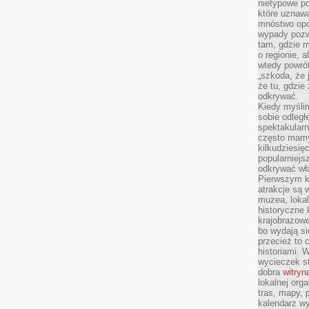
nietypowe po
które uznaw
mnóstwo opow
wypady pozwa
tam, gdzie 
o regionie, 
wtedy powró
„szkoda, że 
że tu, gdzie
odkrywać.
Kiedy myśli
sobie odległ
spektakular
często mamy
kilkudziesię
popularniejs
odkrywać wła
Pierwszym k
atrakcje są 
muzea, lokal
historyczne 
krajobrazowe
bo wydają się
przecież to 
historiami. 
wycieczek st
dobra
witryn
lokalnej org
tras, mapy,
kalendarz w