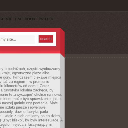
SCRIBE
FACEBOOK
TWITTER
my o podróżach, często wyobrażamy
e kraje, egzotyczne plaże albo
ne góry. Tymczasem ciekawe miejsca
 tuż za rogiem – w promieniu
ciu kilometrów od domu. Coraz
za turystyka lokalna zachęca, by
śnie te „zwyczajne” okolice na nowo.
rokiem może być sprawdzenie, jakie
w naszej gminie czy powiecie. Małe
ne szlaki piesze i rowerowe,
kościoły, dawne fabryki, parki
 – wiele z nich omijamy na co dzień,
 „zbyt blisko”, by były interesujące. A
często miejsca z fascynującymi