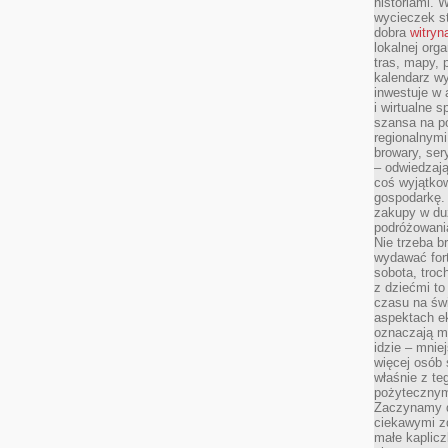
historiami. 
wycieczek st
dobra
witryn
lokalnej org
tras, mapy,
kalendarz w
inwestuje w 
i wirtualne 
szansa na po
regionalnymi
browary, ser
– odwiedzają
coś wyjątkow
gospodarkę. 
zakupy w duż
podróżowania
Nie trzeba b
wydawać for
sobota, troc
z dziećmi t
czasu na św
aspektach e
oznaczają m
idzie – mnie
więcej osób 
właśnie z te
pożytecznym
Zaczynamy d
ciekawymi z
małe kaplicz