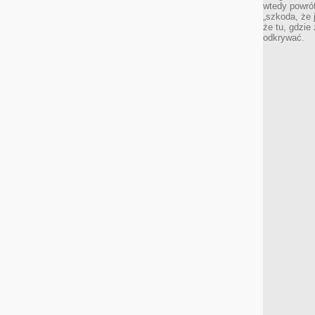
wtedy powró
„szkoda, że 
że tu, gdzie
odkrywać.