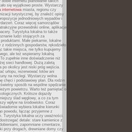
W dobie internetu planowanie takich
ało się wyjątkowo proste. Wystarczy
a internetowa
miasta, regionu czy
anizacji turystycznej, by znaleźć opisy
 propozycje jednodniowych wypadów i
ydarzeń. Coraz więcej samorządów
atrakcyjne przewodniki online, aplikacje
spacery. Turystyka lokalna to także
znanie ludzi stojących za
 produktami. Małe piekarnie, lokalne
y z rodzinnych gospodarstw, rękodzieło
c takie miejsca, nie tylko kupujemy
ego, ale też wspieramy lokalną
To zupełnie inne doświadczenie niż
ej sieci handlowej. Dużą zaletą
 po okolicy jest niski próg wejścia.
rać urlopu, rezerwować lotów ani
tuny na noclegi. Wystarczy wolna
hę chęci i podstawowy plan. Dla rodzin
o świetny sposób na wspólne spędzanie
ieżym powietrzu. Warto też pamiętać o
kologicznych. Krótsze dojazdy
niejszy ślad węglowy, a co za tym
jszy wpływ na środowisko. Coraz
świadomie wybiera lokalne kierunki
go powodu, łącząc przyjemne z
. Turystyka lokalna uczy uważności.
ostrzegać detale: stare kamienice z
dobieniami, zapomniane cmentarze,
ki przy drogach, drewniane domy czy