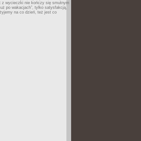
t z wycieczki nie kończy się smutnym
już po wakacjach”, tylko satysfakcją,
 żyjemy na co dzień, też jest co