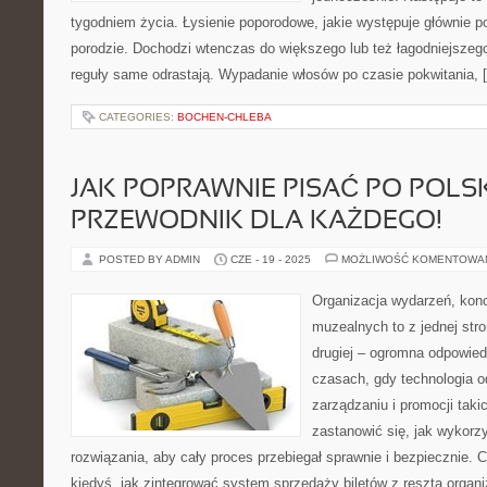
tygodniem życia. Łysienie poporodowe, jakie występuje głównie p
porodzie. Dochodzi wtenczas do większego lub też łagodniejszeg
reguły same odrastają. Wypadanie włosów po czasie pokwitania, 
CATEGORIES:
BOCHEN-CHLEBA
JAK POPRAWNIE PISAĆ PO POLS
PRZEWODNIK DLA KAŻDEGO!
POSTED BY ADMIN
CZE - 19 - 2025
MOŻLIWOŚĆ KOMENTOWA
Organizacja wydarzeń, kon
muzealnych to z jednej str
drugiej – ogromna odpowied
czasach, gdy technologia o
zarządzaniu i promocji taki
zastanowić się, jak wykor
rozwiązania, aby cały proces przebiegał sprawnie i bezpiecznie. C
kiedyś, jak zintegrować system sprzedaży biletów z resztą organiz