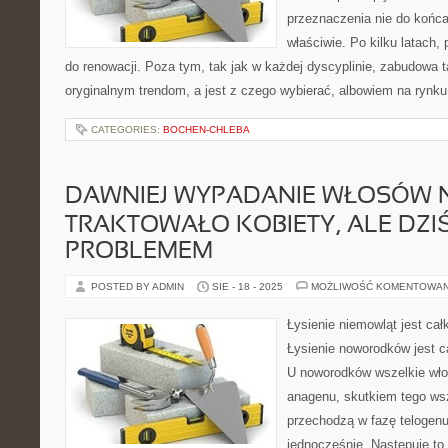
przeznaczenia nie do końca
właściwie. Po kilku latach,
do renowacji. Poza tym, tak jak w każdej dyscyplinie, zabudowa t
oryginalnym trendom, a jest z czego wybierać, albowiem na rynku 
CATEGORIES:
BOCHEN-CHLEBA
DAWNIEJ WYPADANIE WŁOSÓW N
TRAKTOWAŁO KOBIETY, ALE DZIŚ
PROBLEMEM
POSTED BY ADMIN
SIE - 18 - 2025
MOŻLIWOŚĆ KOMENTOWA
Łysienie niemowląt jest ca
Łysienie noworodków jest 
U noworodków wszelkie włos
anagenu, skutkiem tego ws
przechodzą w fazę telogen
jednocześnie. Następuje to