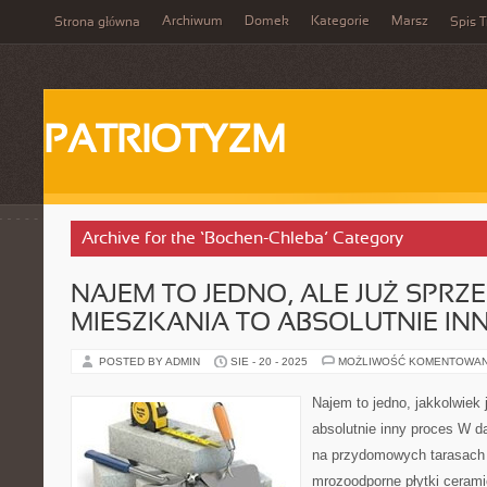
Archiwum
Domek
Kategorie
Marsz
Strona główna
Spis T
PATRIOTYZM
Archive for the ‘Bochen-Chleba’ Category
NAJEM TO JEDNO, ALE JUŻ SPRZ
MIESZKANIA TO ABSOLUTNIE IN
POSTED BY ADMIN
SIE - 20 - 2025
MOŻLIWOŚĆ KOMENTOWA
Najem to jedno, jakkolwiek
absolutnie inny proces W d
na przydomowych tarasach 
mrozoodporne płytki ceram