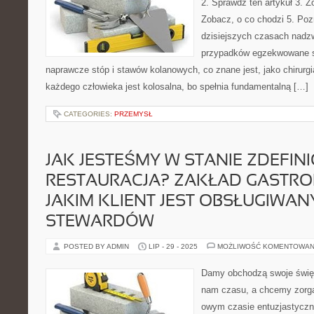
2. Sprawdź ten artykuł 3. Z
Zobacz, o co chodzi 5. Po
dzisiejszych czasach nadz
przypadków egzekwowane są
naprawcze stóp i stawów kolanowych, co znane jest, jako chirurgi
każdego człowieka jest kolosalna, bo spełnia fundamentalną […]
CATEGORIES:
PRZEMYSŁ
JAK JESTEŚMY W STANIE ZDEFI
RESTAURACJA? ZAKŁAD GASTRO
JAKIM KLIENT JEST OBSŁUGIWAN
STEWARDÓW
POSTED BY ADMIN
LIP - 29 - 2025
MOŻLIWOŚĆ KOMENTOWAN
Damy obchodzą swoje świę
nam czasu, a chcemy zorga
owym czasie entuzjastycz