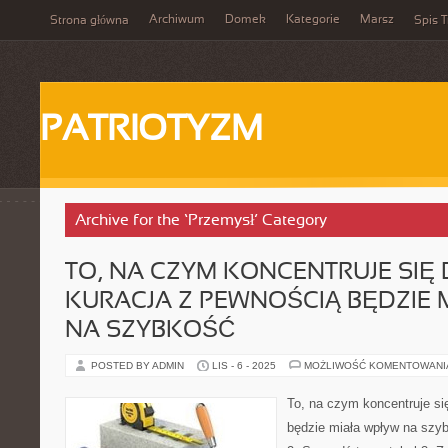
Archiwum
Domek
Kategorie
Marsz
Strona główna
Spis T
PATRIOTYZM
Archive for the ‘Przemysł’ Category
TO, NA CZYM KONCENTRUJE SIĘ
KURACJA Z PEWNOŚCIĄ BĘDZIE 
NA SZYBKOŚĆ
POSTED BY ADMIN
LIS - 6 - 2025
MOŻLIWOŚĆ KOMENTOWAN
To, na czym koncentruje si
będzie miała wpływ na szyb