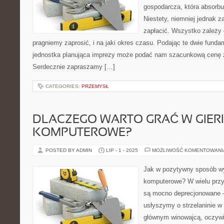
gospodarcza, która absorbuj
Niestety, niemniej jednak z
zapłacić. Wszystko zależy 
pragniemy zaprosić, i na jaki okres czasu. Podając te dwie fund
jednostka planująca imprezy może podać nam szacunkową cenę z
Serdecznie zapraszamy […]
CATEGORIES:
PRZEMYSŁ
DLACZEGO WARTO GRAĆ W GIER
KOMPUTEROWE?
POSTED BY ADMIN
LIP - 1 - 2025
MOŻLIWOŚĆ KOMENTOWAN
Jak w pozytywny sposób w
komputerowe? W wielu prz
są mocno deprecjonowane –
usłyszymy o strzelaninie 
głównym winowajcą, oczywi