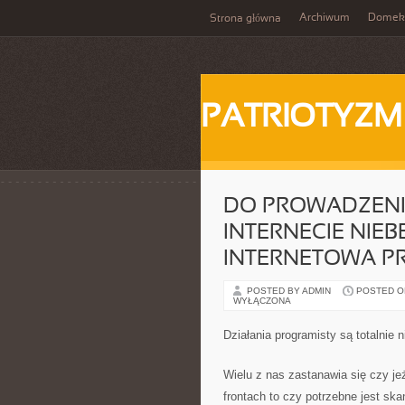
Archiwum
Domek
Strona główna
PATRIOTYZM
DO PROWADZENI
INTERNECIE NIE
INTERNETOWA PR
POSTED BY ADMIN
POSTED ON 
WYŁĄCZONA
Działania programisty są totalnie n
Wielu z nas zastanawia się czy jeż
frontach to czy potrzebne jest sk