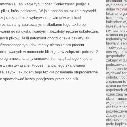
historiami. 
amowania i aplikacje typu tinder. Konieczność podjęcia
wycieczek st
dobra
witryn
u pliku, który pobieramy. W jaki sposób pokazują statystyki
lokalnej org
rzej radzą sobie z wykrywaniem wirusów w plikach
tras, mapy,
kalendarz w
e oznaczamy spakowanymi. Skutkiem tego także po
inwestuje w 
i wirtualne 
kowaniu go na dysku twardym należałoby ręcznie uskutecznić
szansa na po
h plików. Jeśli natomiast chodzi o takie pakiety jak
regionalnymi
browary, ser
 różnorodnego typu dokumenty niemalże sto procent
– odwiedzają
ablokowanych w momencie kliknięcia w załącznik pobierz. Z
coś wyjątkow
gospodarkę. 
oprogramowania antywirusowe nie mają żadnego kłopotu
zakupy w duż
podróżowania
nie z nimi związane. Proces manualnego skanowania
Nie trzeba b
aj szybki, skutkiem tego też dla posiadania stuprocentowej
wydawać for
sobota, troc
e spowodować każdy podejrzany przez nas plik.
z dziećmi t
czasu na św
aspektach e
oznaczają m
idzie – mnie
więcej osób 
właśnie z te
pożytecznym
Zaczynamy d
ciekawymi z
małe kaplicz