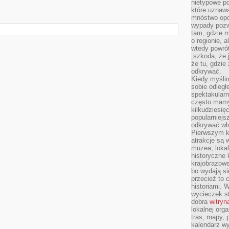
nietypowe po
które uznaw
mnóstwo opow
wypady pozwa
tam, gdzie 
o regionie, 
wtedy powró
„szkoda, że 
że tu, gdzie
odkrywać.
Kiedy myśli
sobie odległ
spektakular
często mamy
kilkudziesię
popularniejs
odkrywać wła
Pierwszym k
atrakcje są 
muzea, lokal
historyczne 
krajobrazowe
bo wydają się
przecież to 
historiami. 
wycieczek st
dobra
witryn
lokalnej org
tras, mapy,
kalendarz w