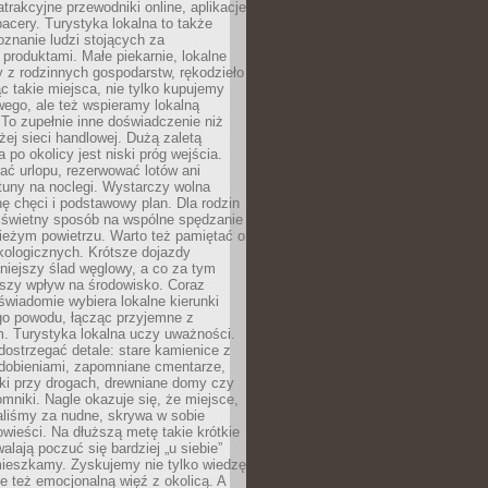
atrakcyjne przewodniki online, aplikacje
spacery. Turystyka lokalna to także
znanie ludzi stojących za
 produktami. Małe piekarnie, lokalne
y z rodzinnych gospodarstw, rękodzieło
c takie miejsca, nie tylko kupujemy
ego, ale też wspieramy lokalną
To zupełnie inne doświadczenie niż
ej sieci handlowej. Dużą zaletą
 po okolicy jest niski próg wejścia.
rać urlopu, rezerwować lotów ani
tuny na noclegi. Wystarczy wolna
hę chęci i podstawowy plan. Dla rodzin
o świetny sposób na wspólne spędzanie
ieżym powietrzu. Warto też pamiętać o
kologicznych. Krótsze dojazdy
niejszy ślad węglowy, a co za tym
jszy wpływ na środowisko. Coraz
świadomie wybiera lokalne kierunki
go powodu, łącząc przyjemne z
. Turystyka lokalna uczy uważności.
ostrzegać detale: stare kamienice z
dobieniami, zapomniane cmentarze,
ki przy drogach, drewniane domy czy
mniki. Nagle okazuje się, że miejsce,
aliśmy za nudne, skrywa w sobie
ieści. Na dłuższą metę takie krótkie
lają poczuć się bardziej „u siebie”
mieszkamy. Zyskujemy nie tylko wiedzę
ale też emocjonalną więź z okolicą. A