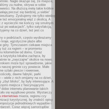
mniki. Nagle okazuje się, że miejsce,
aliśmy za nudne, skrywa w sobie
ieści. Na dłuższą metę takie krótkie
lają poczuć się bardziej „u siebie”
mieszkamy. Zyskujemy nie tylko wiedzę
ale też emocjonalną więź z okolicą. A
t z wycieczki nie kończy się smutnym
już po wakacjach”, tylko satysfakcją,
 żyjemy na co dzień, też jest co
my o podróżach, często wyobrażamy
e kraje, egzotyczne plaże albo
ne góry. Tymczasem ciekawe miejsca
 tuż za rogiem – w promieniu
ciu kilometrów od domu. Coraz
za turystyka lokalna zachęca, by
śnie te „zwyczajne” okolice na nowo.
rokiem może być sprawdzenie, jakie
w naszej gminie czy powiecie. Małe
ne szlaki piesze i rowerowe,
kościoły, dawne fabryki, parki
 – wiele z nich omijamy na co dzień,
 „zbyt blisko”, by były interesujące. A
często miejsca z fascynującymi
W dobie internetu planowanie takich
ało się wyjątkowo proste. Wystarczy
a internetowa
miasta, regionu czy
anizacji turystycznej, by znaleźć opisy
 propozycje jednodniowych wypadów i
ydarzeń. Coraz więcej samorządów