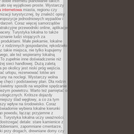
W dobie internetu planowanie takich
ało się wyjątkowo proste. Wystarczy
a internetowa
miasta, regionu czy
anizacji turystycznej, by znaleźć opisy
 propozycje jednodniowych wypadów i
ydarzeń. Coraz więcej samorządów
atrakcyjne przewodniki online, aplikacje
spacery. Turystyka lokalna to także
znanie ludzi stojących za
 produktami. Małe piekarnie, lokalne
y z rodzinnych gospodarstw, rękodzieło
c takie miejsca, nie tylko kupujemy
ego, ale też wspieramy lokalną
To zupełnie inne doświadczenie niż
ej sieci handlowej. Dużą zaletą
 po okolicy jest niski próg wejścia.
rać urlopu, rezerwować lotów ani
tuny na noclegi. Wystarczy wolna
hę chęci i podstawowy plan. Dla rodzin
o świetny sposób na wspólne spędzanie
ieżym powietrzu. Warto też pamiętać o
kologicznych. Krótsze dojazdy
niejszy ślad węglowy, a co za tym
jszy wpływ na środowisko. Coraz
świadomie wybiera lokalne kierunki
go powodu, łącząc przyjemne z
. Turystyka lokalna uczy uważności.
ostrzegać detale: stare kamienice z
dobieniami, zapomniane cmentarze,
ki przy drogach, drewniane domy czy