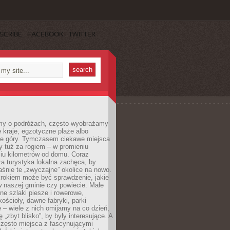
SCRIBE
FACEBOOK
TWITTER
my o podróżach, często wyobrażamy
e kraje, egzotyczne plaże albo
ne góry. Tymczasem ciekawe miejsca
 tuż za rogiem – w promieniu
ciu kilometrów od domu. Coraz
za turystyka lokalna zachęca, by
śnie te „zwyczajne” okolice na nowo.
rokiem może być sprawdzenie, jakie
w naszej gminie czy powiecie. Małe
ne szlaki piesze i rowerowe,
kościoły, dawne fabryki, parki
 – wiele z nich omijamy na co dzień,
 „zbyt blisko”, by były interesujące. A
często miejsca z fascynującymi