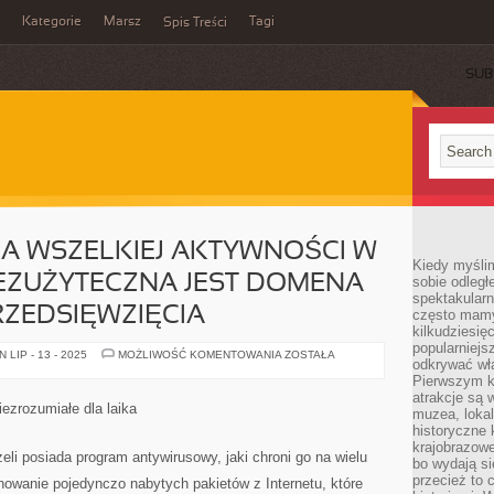
Kategorie
Marsz
Tagi
Spis Treści
SUB
A WSZELKIEJ AKTYWNOŚCI W
Kiedy myśli
BEZUŻYTECZNA JEST DOMENA
sobie odległ
spektakular
ZEDSIĘWZIĘCIA
często mamy
kilkudziesię
popularniejs
DO
LIP - 13 - 2025
MOŻLIWOŚĆ KOMENTOWANIA
ZOSTAŁA
odkrywać wła
PROWADZENIA
WSZELKIEJ
Pierwszym k
AKTYWNOŚCI
atrakcje są 
W
iezrozumiałe dla laika
muzea, lokal
INTERNECIE
NIEBEZUŻYTECZNA
historyczne 
JEST
krajobrazowe
DOMENA
eli posiada program antywirusowy, jaki chroni go na wielu
bo wydają się
INTERNETOWA
PRZEDSIĘWZIĘCIA
przecież to 
anowanie pojedynczo nabytych pakietów z Internetu, które