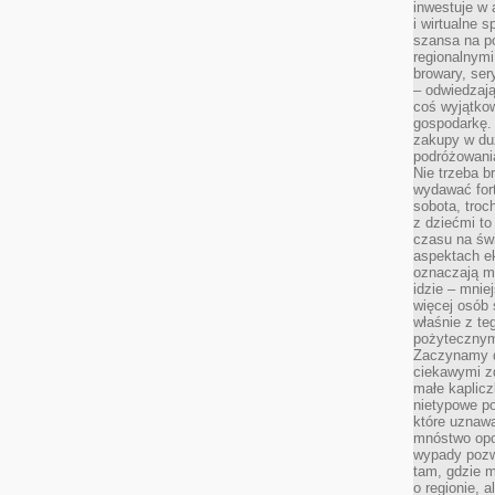
inwestuje w 
i wirtualne 
szansa na po
regionalnymi
browary, ser
– odwiedzają
coś wyjątkow
gospodarkę. 
zakupy w duż
podróżowania
Nie trzeba b
wydawać for
sobota, troc
z dziećmi t
czasu na św
aspektach e
oznaczają m
idzie – mnie
więcej osób 
właśnie z te
pożytecznym
Zaczynamy d
ciekawymi z
małe kaplicz
nietypowe po
które uznaw
mnóstwo opow
wypady pozwa
tam, gdzie 
o regionie, 