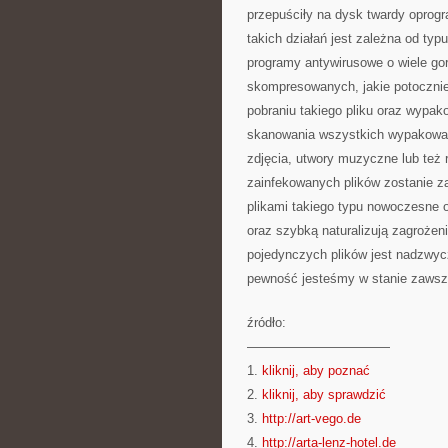
przepuściły na dysk twardy oprogr
takich działań jest zależna od typ
programy antywirusowe o wiele go
skompresowanych, jakie potoczni
pobraniu takiego pliku oraz wypa
skanowania wszystkich wypakowanyc
zdjęcia, utwory muzyczne lub też
zainfekowanych plików zostanie z
plikami takiego typu nowoczesne 
oraz szybką naturalizują zagroże
pojedynczych plików jest nadzwycz
pewność jesteśmy w stanie zawsz
źródło:
———————————
1.
kliknij, aby poznać
2.
kliknij, aby sprawdzić
3.
http://art-vego.de
4.
http://arta-lenz-hotel.de