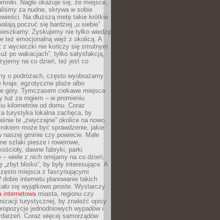
mniki. Nagle okazuje się, że miejsce,
aliśmy za nudne, skrywa w sobie
ieści. Na dłuższą metę takie krótkie
lają poczuć się bardziej „u siebie”
mieszkamy. Zyskujemy nie tylko wiedzę
ale też emocjonalną więź z okolicą. A
t z wycieczki nie kończy się smutnym
już po wakacjach”, tylko satysfakcją,
 żyjemy na co dzień, też jest co
my o podróżach, często wyobrażamy
e kraje, egzotyczne plaże albo
ne góry. Tymczasem ciekawe miejsca
 tuż za rogiem – w promieniu
ciu kilometrów od domu. Coraz
za turystyka lokalna zachęca, by
śnie te „zwyczajne” okolice na nowo.
rokiem może być sprawdzenie, jakie
w naszej gminie czy powiecie. Małe
ne szlaki piesze i rowerowe,
kościoły, dawne fabryki, parki
 – wiele z nich omijamy na co dzień,
 „zbyt blisko”, by były interesujące. A
często miejsca z fascynującymi
W dobie internetu planowanie takich
ało się wyjątkowo proste. Wystarczy
a internetowa
miasta, regionu czy
anizacji turystycznej, by znaleźć opisy
 propozycje jednodniowych wypadów i
ydarzeń. Coraz więcej samorządów