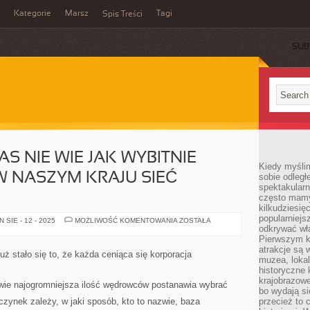
Kategorie
Marsz
Tagi
Spis Treści
SUB
S NIE WIE JAK WYBITNIE
Kiedy myśli
W NASZYM KRAJU SIEĆ
sobie odległ
spektakular
często mamy
kilkudziesię
popularniejs
DUŻA
SIE - 12 - 2025
MOŻLIWOŚĆ KOMENTOWANIA
ZOSTAŁA
GRUPA
odkrywać wła
Z
Pierwszym k
NAS
atrakcje są 
NIE
 stało się to, że każda ceniąca się korporacja
WIE
muzea, lokal
JAK
historyczne 
WYBITNIE
krajobrazowe
ROZWINĘŁA
iwie najogromniejsza ilość wędrowców postanawia wybrać
SIĘ
bo wydają się
W
czynek zależy, w jaki sposób, kto to nazwie, baza
przecież to 
NASZYM