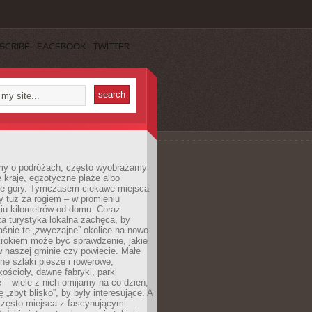
SCRIBE
FACEBOOK
TWITTER
my o podróżach, często wyobrażamy
e kraje, egzotyczne plaże albo
ne góry. Tymczasem ciekawe miejsca
 tuż za rogiem – w promieniu
ciu kilometrów od domu. Coraz
za turystyka lokalna zachęca, by
śnie te „zwyczajne” okolice na nowo.
rokiem może być sprawdzenie, jakie
w naszej gminie czy powiecie. Małe
ne szlaki piesze i rowerowe,
kościoły, dawne fabryki, parki
 – wiele z nich omijamy na co dzień,
 „zbyt blisko”, by były interesujące. A
często miejsca z fascynującymi