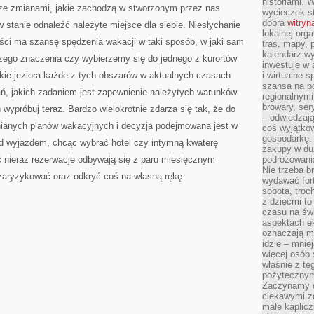
historiami. 
KRAJU
 ze zmianami, jakie zachodzą w stworzonym przez nas
SIEĆ
wycieczek st
HOSTELI
dobra
witryn
w stanie odnaleźć należyte miejsce dla siebie. Niesłychanie
lokalnej org
ości ma szansę spędzenia wakacji w taki sposób, w jaki sam
tras, mapy,
kalendarz w
szego znaczenia czy wybierzemy się do jednego z kurortów
inwestuje w 
kie jeziora każde z tych obszarów w aktualnych czasach
i wirtualne 
szansa na po
ń, jakich zadaniem jest zapewnienie należytych warunków
regionalnymi
browary, ser
wypróbuj teraz. Bardzo wielokrotnie zdarza się tak, że do
– odwiedzają
ianych planów wakacyjnych i decyzja podejmowana jest w
coś wyjątkow
gospodarkę. 
d wyjazdem, chcąc wybrać hotel czy intymną kwaterę
zakupy w duż
ć nieraz rezerwacje odbywają się z paru miesięcznym
podróżowania
Nie trzeba b
zaryzykować oraz odkryć coś na własną rękę.
wydawać for
sobota, troc
z dziećmi t
czasu na św
aspektach e
oznaczają m
idzie – mnie
więcej osób 
właśnie z te
pożytecznym
Zaczynamy d
ciekawymi z
małe kaplicz