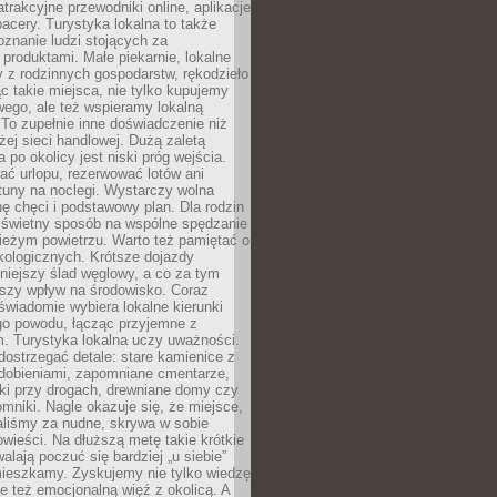
atrakcyjne przewodniki online, aplikacje
spacery. Turystyka lokalna to także
znanie ludzi stojących za
 produktami. Małe piekarnie, lokalne
y z rodzinnych gospodarstw, rękodzieło
c takie miejsca, nie tylko kupujemy
ego, ale też wspieramy lokalną
To zupełnie inne doświadczenie niż
ej sieci handlowej. Dużą zaletą
 po okolicy jest niski próg wejścia.
rać urlopu, rezerwować lotów ani
tuny na noclegi. Wystarczy wolna
hę chęci i podstawowy plan. Dla rodzin
o świetny sposób na wspólne spędzanie
ieżym powietrzu. Warto też pamiętać o
kologicznych. Krótsze dojazdy
niejszy ślad węglowy, a co za tym
jszy wpływ na środowisko. Coraz
świadomie wybiera lokalne kierunki
go powodu, łącząc przyjemne z
. Turystyka lokalna uczy uważności.
ostrzegać detale: stare kamienice z
dobieniami, zapomniane cmentarze,
ki przy drogach, drewniane domy czy
mniki. Nagle okazuje się, że miejsce,
aliśmy za nudne, skrywa w sobie
ieści. Na dłuższą metę takie krótkie
lają poczuć się bardziej „u siebie”
mieszkamy. Zyskujemy nie tylko wiedzę
ale też emocjonalną więź z okolicą. A