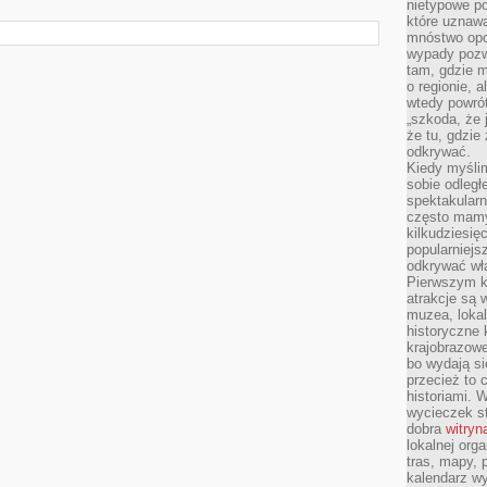
nietypowe po
które uznaw
mnóstwo opow
wypady pozwa
tam, gdzie 
o regionie, 
wtedy powró
„szkoda, że 
że tu, gdzie
odkrywać.
Kiedy myśli
sobie odległ
spektakular
często mamy
kilkudziesię
popularniejs
odkrywać wła
Pierwszym k
atrakcje są 
muzea, lokal
historyczne 
krajobrazowe
bo wydają się
przecież to 
historiami. 
wycieczek st
dobra
witryn
lokalnej org
tras, mapy,
kalendarz w