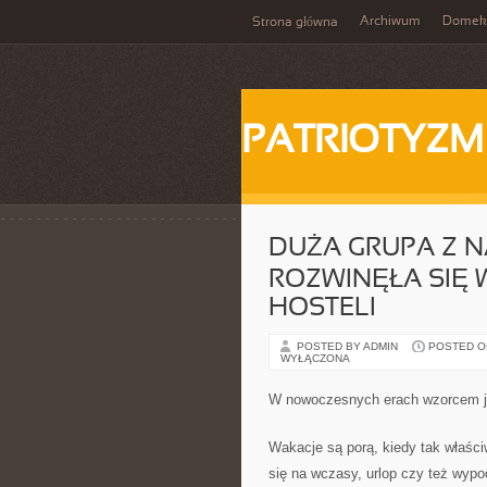
Archiwum
Domek
Strona główna
PATRIOTYZM
DUŻA GRUPA Z NA
ROZWINĘŁA SIĘ 
HOSTELI
POSTED BY ADMIN
POSTED ON 
WYŁĄCZONA
W nowoczesnych erach wzorcem już
Wakacje są porą, kiedy tak właśc
się na wczasy, urlop czy też wypo