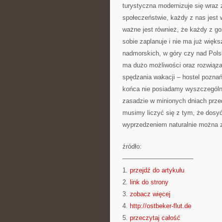
turystyczna modernizuje się wraz
społeczeństwie, każdy z nas jest 
ważne jest również, że każdy z g
sobie zaplanuje i nie ma już więk
nadmorskich, w góry czy nad Pols
ma dużo możliwości oraz rozwiąza
spędzania wakacji – hostel poznań 
końca nie posiadamy wyszczególn
zasadzie w minionych dniach prze
musimy liczyć się z tym, że dosy
wyprzedzeniem naturalnie można 
źródło:
———————————
1.
przejdź do artykułu
2.
link do strony
3.
zobacz więcej
4.
http://ostbeker-flut.de
5.
przeczytaj całość