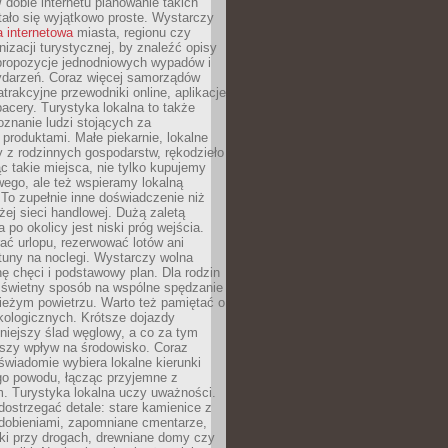
W dobie internetu planowanie takich
ało się wyjątkowo proste. Wystarczy
a internetowa
miasta, regionu czy
anizacji turystycznej, by znaleźć opisy
 propozycje jednodniowych wypadów i
ydarzeń. Coraz więcej samorządów
atrakcyjne przewodniki online, aplikacje
spacery. Turystyka lokalna to także
znanie ludzi stojących za
 produktami. Małe piekarnie, lokalne
y z rodzinnych gospodarstw, rękodzieło
c takie miejsca, nie tylko kupujemy
ego, ale też wspieramy lokalną
To zupełnie inne doświadczenie niż
ej sieci handlowej. Dużą zaletą
 po okolicy jest niski próg wejścia.
rać urlopu, rezerwować lotów ani
tuny na noclegi. Wystarczy wolna
hę chęci i podstawowy plan. Dla rodzin
o świetny sposób na wspólne spędzanie
ieżym powietrzu. Warto też pamiętać o
kologicznych. Krótsze dojazdy
niejszy ślad węglowy, a co za tym
jszy wpływ na środowisko. Coraz
świadomie wybiera lokalne kierunki
go powodu, łącząc przyjemne z
. Turystyka lokalna uczy uważności.
ostrzegać detale: stare kamienice z
dobieniami, zapomniane cmentarze,
ki przy drogach, drewniane domy czy