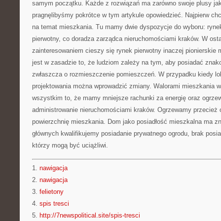
samym początku. Każde z rozwiązań ma zarówno swoje plusy jak
pragnęlibyśmy pokrótce w tym artykule opowiedzieć. Najpierw chc
na temat mieszkania. Tu mamy dwie dyspozycje do wyboru: rynek
pierwotny, co doradza zarządca nieruchomościami kraków. W ost
zainteresowaniem cieszy się rynek pierwotny inaczej pionierski
jest w zasadzie to, że ludziom zależy na tym, aby posiadać znak
zwłaszcza o rozmieszczenie pomieszczeń. W przypadku kiedy lok
projektowania można wprowadzić zmiany. Walorami mieszkania w 
wszystkim to, że mamy mniejsze rachunki za energię oraz ogrzew
administrowanie nieruchomościami kraków. Ogrzewamy przecież o
powierzchnię mieszkania. Dom jako posiadłość mieszkalna ma zna
głównych kwalifikujemy posiadanie prywatnego ogrodu, brak posi
którzy mogą być uciążliwi.
1.
nawigacja
2.
nawigacja
3.
felietony
4.
spis tresci
5.
http://7newspolitical.site/spis-tresci