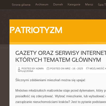
Archiwum
Domek
Kategorie
Marsz
Strona główna
Spis T
PATRIOTYZM
GAZETY ORAZ SERWISY INTERNE
KTÓRYCH TEMATEM GŁÓWNYM
POSTED BY ADMIN
POSTED ON WRZ - 16 - 2025
MOŻLIWOŚĆ 
WYŁĄCZONA
Ślicznymi zdobieniami mieszkań można się upajać
Mnóstwo młodziutkich małżonków staje przed dylematem, który po
posiadłość się zdecydować. Wybrać mieszkanie, lub wybudować 
zarządzanie nieruchomościami kraków? Jest to pytanie podstawo