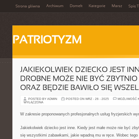
Archiwum
Domek
Kategorie
Marsz
Strona główna
Spis T
PATRIOTYZM
JAKIEKOLWIEK DZIECKO JEST INNE
DROBNE MOŻE NIE BYĆ ZBYTNI
ORAZ BĘDZIE BAWIŁO SIĘ WSZEL
POSTED BY ADMIN
POSTED ON WRZ - 26 - 2025
MOŻLIWOŚĆ 
WYŁĄCZONA
W zakresie proponowanych profesjonalnych usług fryzjerskich w
Jakiekolwiek dziecko jest inne. Kiedy jest małe może nie być zby
się wszystkimi zabawkami, jakie wpadną mu w ręce. Wobec tego 