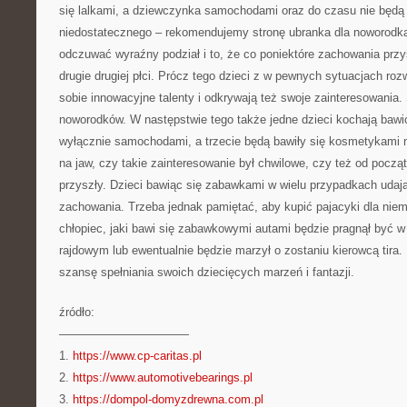
się lalkami, a dziewczynka samochodami oraz do czasu nie będą w
niedostatecznego – rekomendujemy stronę ubranka dla noworodka
odczuwać wyraźny podział i to, że co poniektóre zachowania przyst
drugie drugiej płci. Prócz tego dzieci z w pewnych sytuacjach rozw
sobie innowacyjne talenty i odkrywają też swoje zainteresowania
noworodków. W następstwie tego także jedne dzieci kochają bawić
wyłącznie samochodami, a trzecie będą bawiły się kosmetykami
na jaw, czy takie zainteresowanie był chwilowe, czy też od począ
przyszły. Dzieci bawiąc się zabawkami w wielu przypadkach udają
zachowania. Trzeba jednak pamiętać, aby kupić pajacyki dla nie
chłopiec, jaki bawi się zabawkowymi autami będzie pragnął być w
rajdowym lub ewentualnie będzie marzył o zostaniu kierowcą tira.
szansę spełniania swoich dziecięcych marzeń i fantazji.
źródło:
———————————
1.
https://www.cp-caritas.pl
2.
https://www.automotivebearings.pl
3.
https://dompol-domyzdrewna.com.pl