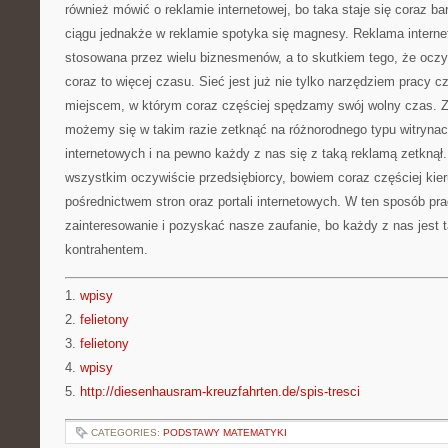
również mówić o reklamie internetowej, bo taka staje się coraz b
ciągu jednakże w reklamie spotyka się magnesy. Reklama internet
stosowana przez wielu biznesmenów, a to skutkiem tego, że ocz
coraz to więcej czasu. Sieć jest już nie tylko narzędziem pracy c
miejscem, w którym coraz częściej spędzamy swój wolny czas. Z
możemy się w takim razie zetknąć na różnorodnego typu witrynac
internetowych i na pewno każdy z nas się z taką reklamą zetknął
wszystkim oczywiście przedsiębiorcy, bowiem coraz częściej kier
pośrednictwem stron oraz portali internetowych. W ten sposób p
zainteresowanie i pozyskać nasze zaufanie, bo każdy z nas jest
kontrahentem.
1.
wpisy
2.
felietony
3.
felietony
4.
wpisy
5.
http://diesenhausram-kreuzfahrten.de/spis-tresci
CATEGORIES:
PODSTAWY MATEMATYKI