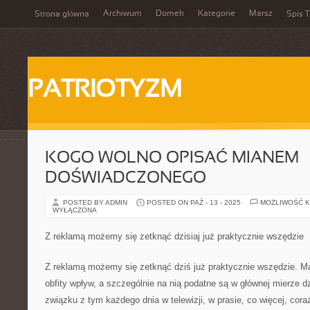
Archiwum
Domek
Kategorie
Marsz
Strona główna
Spis T
PATRIOTYZM
KOGO WOLNO OPISAĆ MIANEM
DOŚWIADCZONEGO
POSTED BY ADMIN
POSTED ON PAŹ - 13 - 2025
MOŻLIWOŚĆ 
WYŁĄCZONA
Z reklamą możemy się zetknąć dzisiaj już praktycznie wszędzie
Z reklamą możemy się zetknąć dziś już praktycznie wszędzie. M
obfity wpływ, a szczególnie na nią podatne są w głównej mierze 
związku z tym każdego dnia w telewizji, w prasie, co więcej, cora