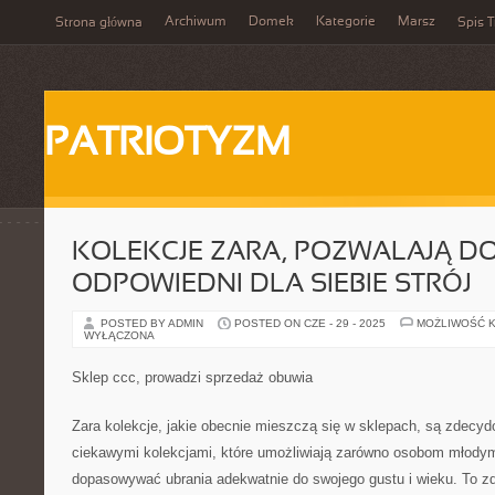
Archiwum
Domek
Kategorie
Marsz
Strona główna
Spis T
PATRIOTYZM
KOLEKCJE ZARA, POZWALAJĄ D
ODPOWIEDNI DLA SIEBIE STRÓJ
POSTED BY ADMIN
POSTED ON CZE - 29 - 2025
MOŻLIWOŚĆ 
WYŁĄCZONA
Sklep ccc, prowadzi sprzedaż obuwia
Zara kolekcje, jakie obecnie mieszczą się w sklepach, są zdecy
ciekawymi kolekcjami, które umożliwiają zarówno osobom młodym
dopasowywać ubrania adekwatnie do swojego gustu i wieku. To zde