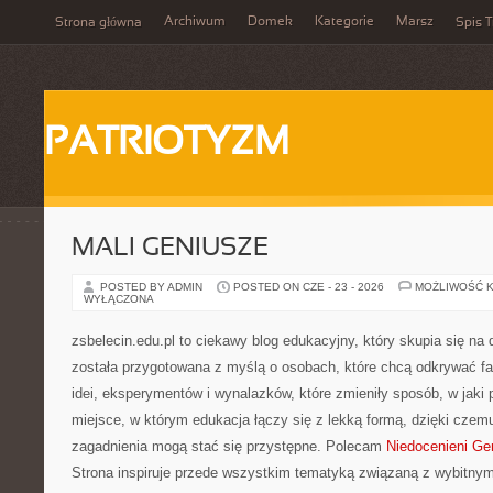
Archiwum
Domek
Kategorie
Marsz
Strona główna
Spis T
PATRIOTYZM
MALI GENIUSZE
POSTED BY ADMIN
POSTED ON CZE - 23 - 2026
MOŻLIWOŚĆ 
WYŁĄCZONA
zsbelecin.edu.pl to ciekawy blog edukacyjny, który skupia się na 
została przygotowana z myślą o osobach, które chcą odkrywać fas
idei, eksperymentów i wynalazków, które zmieniły sposób, w jaki
miejsce, w którym edukacja łączy się z lekką formą, dzięki czem
zagadnienia mogą stać się przystępne. Polecam
Niedocenieni Ge
Strona inspiruje przede wszystkim tematyką związaną z wybitnym