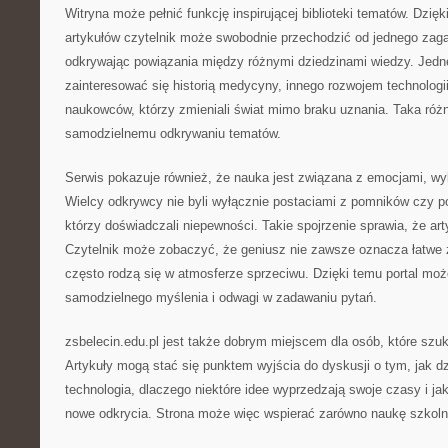
Witryna może pełnić funkcję inspirującej biblioteki tematów. Dzięki
artykułów czytelnik może swobodnie przechodzić od jednego zaga
odkrywając powiązania między różnymi dziedzinami wiedzy. Jed
zainteresować się historią medycyny, innego rozwojem technologi
naukowców, którzy zmieniali świat mimo braku uznania. Taka róż
samodzielnemu odkrywaniu tematów.
Serwis pokazuje również, że nauka jest związana z emocjami, wybo
Wielcy odkrywcy nie byli wyłącznie postaciami z pomników czy po
którzy doświadczali niepewności. Takie spojrzenie sprawia, że arty
Czytelnik może zobaczyć, że geniusz nie zawsze oznacza łatwe 
często rodzą się w atmosferze sprzeciwu. Dzięki temu portal moż
samodzielnego myślenia i odwagi w zadawaniu pytań.
zsbelecin.edu.pl jest także dobrym miejscem dla osób, które szuk
Artykuły mogą stać się punktem wyjścia do dyskusji o tym, jak dzi
technologia, dlaczego niektóre idee wyprzedzają swoje czasy i ja
nowe odkrycia. Strona może więc wspierać zarówno naukę szkoln