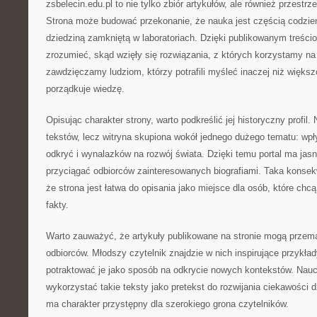
zsbelecin.edu.pl to nie tylko zbiór artykułów, ale również przest
Strona może budować przekonanie, że nauka jest częścią codzien
dziedziną zamkniętą w laboratoriach. Dzięki publikowanym treścio
zrozumieć, skąd wzięły się rozwiązania, z których korzystamy na 
zawdzięczamy ludziom, którzy potrafili myśleć inaczej niż większ
porządkuje wiedzę.
Opisując charakter strony, warto podkreślić jej historyczny profil.
tekstów, lecz witryna skupiona wokół jednego dużego tematu: wpł
odkryć i wynalazków na rozwój świata. Dzięki temu portal ma ja
przyciągać odbiorców zainteresowanych biografiami. Taka konse
że strona jest łatwa do opisania jako miejsce dla osób, które ch
fakty.
Warto zauważyć, że artykuły publikowane na stronie mogą przem
odbiorców. Młodszy czytelnik znajdzie w nich inspirujące przykła
potraktować je jako sposób na odkrycie nowych kontekstów. Nauc
wykorzystać takie teksty jako pretekst do rozwijania ciekawości 
ma charakter przystępny dla szerokiego grona czytelników.