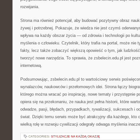
rozwijania.
Strona ma również potencjał, aby budować pozytywny obraz nauki 
żywej i potrzebnej. Pokazuje, że wiedza nie jest czymś oderwany
wpływa na każdy obszar życia — od zdrowia i technologii po kultu
myślenia o człowieku. Czytelnik, który trafia na portal, może nie
fakty, lecz także zobaczyć większą opowieść o tym, jak ludzkość
tworzyć nowe narzędzia. To sprawia, że zsbelecin.edu.pl jest po
internetową.
Podsumowując, zsbelecin.edu.pl to wartościowy serwis poświęcony
wynalazców, naukowców i przełomowych idei. Strona łączy biograf
którego można wracać po inspirację, nowe tematy i przystępnie p
opiera się na przekonaniu, że nauka jest pełna historii, które wart
odwadze, pasji, błędach, przypadkach, rywalizacji, sukcesach i od
świat. Dzięki temu serwis może być atrakcyjny dla każdego, kto c
wielką rolę w rozwoju cywilizacji odegrały odwaga myślenia inacze
CATEGORIES:
STYLIZACJE NA KAŻDĄ OKAZJĘ