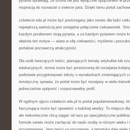
pytania sprawiają, że strona nie jest wyłącznie spojrzeniem w prz
inspiracją do rozważań o świecie jutra. Dzięki temu portal zachow
zsbelecin.edu.pl może być postrzegany jako serwis dla ludzi cie
największą wartością jest umiejętne połączenie ciekawostek. Str
każdym przełomem stoją pytania, a za każdym pytaniem może kry
właśnie ten motyw — wiara w siłę ciekawości, myślenia i poszuk
portalowi poznawczą atrakcyjność.
Dla osób tworzących treści, planujących tematy artykułów lub szu
edukacyjnych, strona może być przestrzenią do rozwijania kolejn
podstawie przygotowywać teksty o wynalazkach zmieniających co
tematyczny sprawia, że portal może być rozwijany w wielu kieru
jednocześnie spójność i rozpoznawalny profil.
W ogólnym ujęciu zsbelecin.edu.pl to portal popularnonaukowy, kt
fascynująca może być opowieść o ludzkiej wiedzy. To miejsce dla 
ale niekoniecznie chcą sięgać od razu po specjalistyczne publikac
formule serwis może zachęcać do nauki osoby w różnym wieku i
przygotowania. Jego treści są przystępne, a tematyka daje wiele