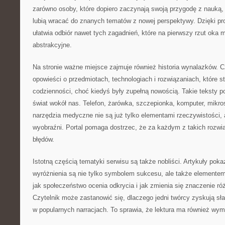
zarówno osoby, które dopiero zaczynają swoją przygodę z nauką, j
lubią wracać do znanych tematów z nowej perspektywy. Dzięki pr
ułatwia odbiór nawet tych zagadnień, które na pierwszy rzut oka
abstrakcyjne.
Na stronie ważne miejsce zajmuje również historia wynalazków. 
opowieści o przedmiotach, technologiach i rozwiązaniach, które st
codzienności, choć kiedyś były zupełną nowością. Takie teksty p
świat wokół nas. Telefon, żarówka, szczepionka, komputer, mik
narzędzia medyczne nie są już tylko elementami rzeczywistości, 
wyobraźni. Portal pomaga dostrzec, że za każdym z takich rozwiąz
błędów.
Istotną częścią tematyki serwisu są także nobliści. Artykuły poka
wyróżnienia są nie tylko symbolem sukcesu, ale także elementem
jak społeczeństwo ocenia odkrycia i jak zmienia się znaczenie ró
Czytelnik może zastanowić się, dlaczego jedni twórcy zyskują sła
w popularnych narracjach. To sprawia, że lektura ma również wymia