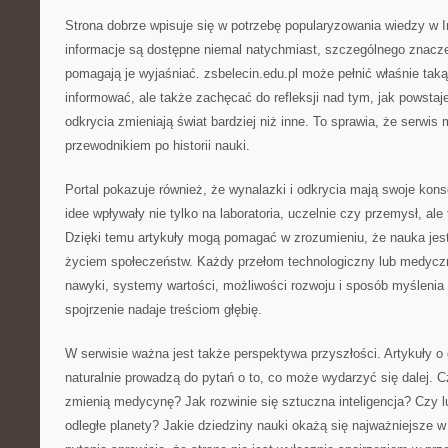
Strona dobrze wpisuje się w potrzebę popularyzowania wiedzy w 
informacje są dostępne niemal natychmiast, szczególnego znaczen
pomagają je wyjaśniać. zsbelecin.edu.pl może pełnić właśnie taką
informować, ale także zachęcać do refleksji nad tym, jak powstaje
odkrycia zmieniają świat bardziej niż inne. To sprawia, że serwi
przewodnikiem po historii nauki.
Portal pokazuje również, że wynalazki i odkrycia mają swoje ko
idee wpływały nie tylko na laboratoria, uczelnie czy przemysł, al
Dzięki temu artykuły mogą pomagać w zrozumieniu, że nauka jest
życiem społeczeństw. Każdy przełom technologiczny lub medyc
nawyki, systemy wartości, możliwości rozwoju i sposób myślenia 
spojrzenie nadaje treściom głębię.
W serwisie ważna jest także perspektywa przyszłości. Artykuły 
naturalnie prowadzą do pytań o to, co może wydarzyć się dalej. 
zmienią medycynę? Jak rozwinie się sztuczna inteligencja? Czy 
odległe planety? Jakie dziedziny nauki okażą się najważniejsze 