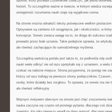
sposób, który pozwala czytelnikowi zobaczyć, jak jedna obserwacj
historii. To szczególnie ważne w świecie, w którym wiedza rozwij
umiejętność rozumienia nauki staje się wyjątkowo cenna.
Na stronie można odnaleźć teksty poświęcone wielkim postaciom n
Opisywane są zarówno ich osiągnięcia, jak i okoliczności, w któ
koncepcje. Serwis zwraca uwagę na to, że droga do sukcesu rza
prowadzi przez brak uznania. Takie podejście sprawia, że artykuły
ale również zachęcające do samodzielnego myślenia.
Szczególną wartością portalu jest także to, że podkreśla rolę osó
nauki wiele odkryć nie od razu spotykało się z uznaniem, a wielu
czekać na należne miejsce. Strona przypomina, że postęp nie zaw
którzy od razu trafiają na pierwsze strony podręczników. Czasem 
osoby, które działały bez rozgłosu. To sprawia, że serwis ma nie 
ale również refleksyjny.
Ważnym motywem obecnym na stronie jest chęć zrozumienia świa
nauka zaczyna się często od prostego pytania: dlaczego coś dzia
zjawisko, kto jako pierwszy wpadł na dany pomysł, dlaczego pewn