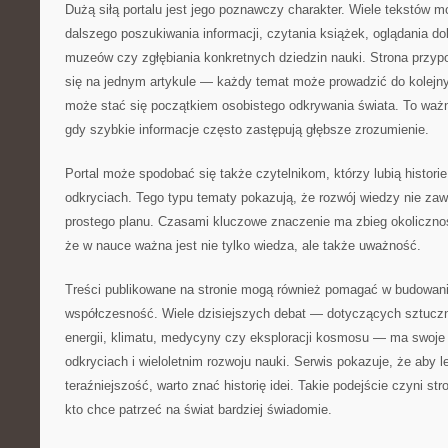
Dużą siłą portalu jest jego poznawczy charakter. Wiele tekstów 
dalszego poszukiwania informacji, czytania książek, oglądania 
muzeów czy zgłębiania konkretnych dziedzin nauki. Strona przyp
się na jednym artykule — każdy temat może prowadzić do kolejny
może stać się początkiem osobistego odkrywania świata. To wa
gdy szybkie informacje często zastępują głębsze zrozumienie.
Portal może spodobać się także czytelnikom, którzy lubią histor
odkryciach. Tego typu tematy pokazują, że rozwój wiedzy nie za
prostego planu. Czasami kluczowe znaczenie ma zbieg okolicznoś
że w nauce ważna jest nie tylko wiedza, ale także uważność.
Treści publikowane na stronie mogą również pomagać w budowani
współczesność. Wiele dzisiejszych debat — dotyczących sztucznej
energii, klimatu, medycyny czy eksploracji kosmosu — ma swoje
odkryciach i wieloletnim rozwoju nauki. Serwis pokazuje, że aby l
teraźniejszość, warto znać historię idei. Takie podejście czyni s
kto chce patrzeć na świat bardziej świadomie.