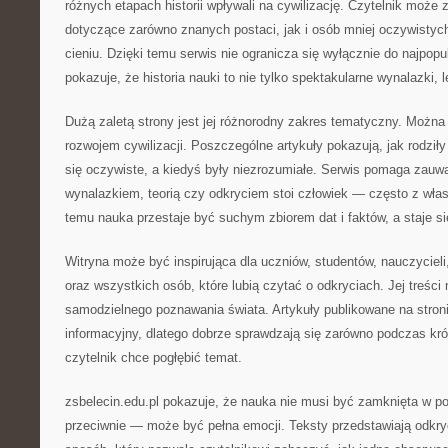
różnych etapach historii wpływali na cywilizację. Czytelnik może z
dotyczące zarówno znanych postaci, jak i osób mniej oczywistyc
cieniu. Dzięki temu serwis nie ogranicza się wyłącznie do najpopu
pokazuje, że historia nauki to nie tylko spektakularne wynalazki, 
Dużą zaletą strony jest jej różnorodny zakres tematyczny. Można 
rozwojem cywilizacji. Poszczególne artykuły pokazują, jak rodziły 
się oczywiste, a kiedyś były niezrozumiałe. Serwis pomaga zau
wynalazkiem, teorią czy odkryciem stoi człowiek — często z włas
temu nauka przestaje być suchym zbiorem dat i faktów, a staje si
Witryna może być inspirująca dla uczniów, studentów, nauczycieli
oraz wszystkich osób, które lubią czytać o odkryciach. Jej treści
samodzielnego poznawania świata. Artykuły publikowane na stron
informacyjny, dlatego dobrze sprawdzają się zarówno podczas krótk
czytelnik chce pogłębić temat.
zsbelecin.edu.pl pokazuje, że nauka nie musi być zamknięta w p
przeciwnie — może być pełna emocji. Teksty przedstawiają odkryci