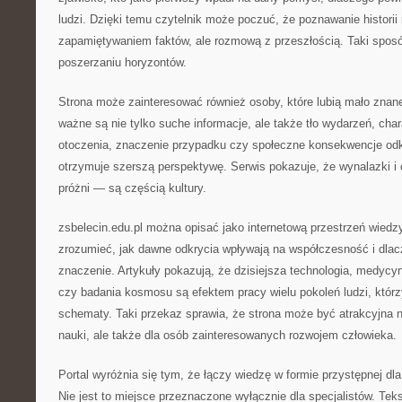
ludzi. Dzięki temu czytelnik może poczuć, że poznawanie historii n
zapamiętywaniem faktów, ale rozmową z przeszłością. Taki sposó
poszerzaniu horyzontów.
Strona może zainteresować również osoby, które lubią mało znane
ważne są nie tylko suche informacje, ale także tło wydarzeń, char
otoczenia, znaczenie przypadku czy społeczne konsekwencje odkr
otrzymuje szerszą perspektywę. Serwis pokazuje, że wynalazki i 
próżni — są częścią kultury.
zsbelecin.edu.pl można opisać jako internetową przestrzeń wiedz
zrozumieć, jak dawne odkrycia wpływają na współczesność i dlac
znaczenie. Artykuły pokazują, że dzisiejsza technologia, medycyn
czy badania kosmosu są efektem pracy wielu pokoleń ludzi, któr
schematy. Taki przekaz sprawia, że strona może być atrakcyjna n
nauki, ale także dla osób zainteresowanych rozwojem człowieka.
Portal wyróżnia się tym, że łączy wiedzę w formie przystępnej dl
Nie jest to miejsce przeznaczone wyłącznie dla specjalistów. Te