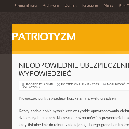
Archiwum
Domek
Kategorie
Marsz
Strona główna
Spis T
PATRIOTYZM
NIEODPOWIEDNIE UBEZPIECZENI
WYPOWIEDZIEĆ
POSTED BY ADMIN
POSTED ON LIP - 11 - 2025
MOŻLIWOŚĆ K
WYŁĄCZONA
Prowadząc punkt sprzedaży korzystamy z wielu urządzeń
Każdy zadaje sobie pytanie czy wszystkie oprzyrządowania elekt
dzisiejszych czasach. Na pewno można mówić o przydatności tak
kasy fiskalne link do tekstu zaliczają się do tego grona bardzo k