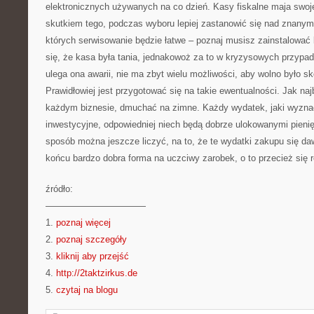
elektronicznych używanych na co dzień. Kasy fiskalne maja swoj
skutkiem tego, podczas wyboru lepiej zastanowić się nad znanymi
których serwisowanie będzie łatwe – poznaj musisz zainstalować 
się, że kasa była tania, jednakowoż za to w kryzysowych przypad
ulega ona awarii, nie ma zbyt wielu możliwości, aby wolno było s
Prawidłowiej jest przygotować się na takie ewentualności. Jak najb
każdym biznesie, dmuchać na zimne. Każdy wydatek, jaki wyzna
inwestycyjne, odpowiedniej niech będą dobrze ulokowanymi pienię
sposób można jeszcze liczyć, na to, że te wydatki zakupu się da
końcu bardzo dobra forma na uczciwy zarobek, o to przecież się 
źródło:
———————————
1.
poznaj więcej
2.
poznaj szczegóły
3.
kliknij aby przejść
4.
http://2taktzirkus.de
5.
czytaj na blogu