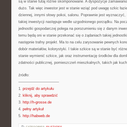
są w stanie tutaj różnie skomponowane. A dyspozycje zamawiania
dużo. Tak więc inwestor jest w stanie wziąć pod uwagę szkic łazien
dziennej, innymi słowy pokoi, salonu. Poprawnie jest wyznaczyć, 
takiej inwestycji następuje wedle uzgodnionego porządku. Na pocz
jednostki gospodarczej polega na porozumieniu się z danym inwe
temu będą oni w stanie przekonać się o żądaniach takiej jednostk
następnie trafny projekt. Ma to na celu zarysowanie pewnych konc
dobór materiałów, kolorystyki. I takie szkice są w stanie być róż
stanie wymienić szkice, jak oraz instrumentację środków dla do
zdatności publicznej, pomieszczeń mieszkalnych, takich jak kuchn
źródło:
———————————
1.
przejdź do artykułu
2.
kliknij, aby sprawdzić
3.
http://h-grosse.de
4.
pełny artykuł
5.
http://habweb.de
CATEGORIES:
FILETYPES