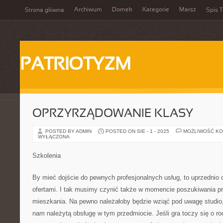
Archiwum
Domek
Kategorie
Marsz
Strona główna
Spis T
PATRIOTYZM
OPRZYRZĄDOWANIE KLASY
POSTED BY ADMIN
POSTED ON SIE - 1 - 2025
MOŻLIWOŚĆ K
WYŁĄCZONA
Szkolenia
By mieć dojście do pewnych profesjonalnych usług, to uprzednio
ofertami. I tak musimy czynić także w momencie poszukiwania pr
mieszkania. Na pewno należałoby będzie wziąć pod uwagę studio
nam należytą obsługę w tym przedmiocie. Jeśli gra toczy się o roc