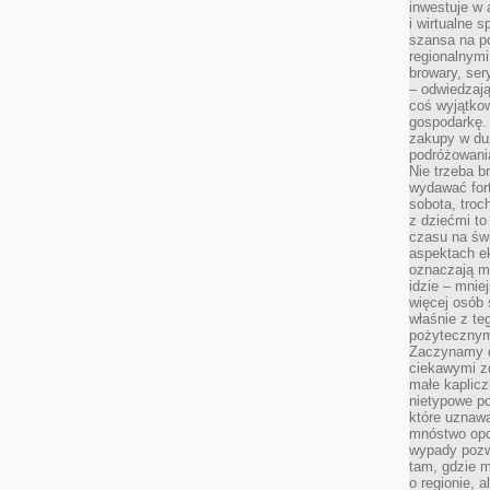
inwestuje w 
i wirtualne 
szansa na po
regionalnymi
browary, ser
– odwiedzają
coś wyjątkow
gospodarkę. 
zakupy w duż
podróżowania
Nie trzeba b
wydawać for
sobota, troc
z dziećmi t
czasu na św
aspektach e
oznaczają m
idzie – mnie
więcej osób 
właśnie z te
pożytecznym
Zaczynamy d
ciekawymi z
małe kaplicz
nietypowe po
które uznaw
mnóstwo opow
wypady pozwa
tam, gdzie 
o regionie, 