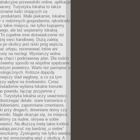
atrakcyjne przewodniki online, aplikacje
spacery. Turystyka lokalna to także
znanie ludzi stojących za
 produktami. Małe piekarnie, lokalne
y z rodzinnych gospodarstw, rękodzieło
c takie miejsca, nie tylko kupujemy
ego, ale też wspieramy lokalną
To zupełnie inne doświadczenie niż
ej sieci handlowej. Dużą zaletą
 po okolicy jest niski próg wejścia.
rać urlopu, rezerwować lotów ani
tuny na noclegi. Wystarczy wolna
hę chęci i podstawowy plan. Dla rodzin
o świetny sposób na wspólne spędzanie
ieżym powietrzu. Warto też pamiętać o
kologicznych. Krótsze dojazdy
niejszy ślad węglowy, a co za tym
jszy wpływ na środowisko. Coraz
świadomie wybiera lokalne kierunki
go powodu, łącząc przyjemne z
. Turystyka lokalna uczy uważności.
ostrzegać detale: stare kamienice z
dobieniami, zapomniane cmentarze,
ki przy drogach, drewniane domy czy
mniki. Nagle okazuje się, że miejsce,
aliśmy za nudne, skrywa w sobie
ieści. Na dłuższą metę takie krótkie
lają poczuć się bardziej „u siebie”
mieszkamy. Zyskujemy nie tylko wiedzę
ale też emocjonalną więź z okolicą. A