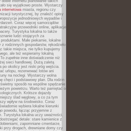
W dobie internetu planowanie takich
ało się wyjątkowo proste. Wystarczy
a internetowa
miasta, regionu czy
anizacji turystycznej, by znaleźć opisy
 propozycje jednodniowych wypadów i
ydarzeń. Coraz więcej samorządów
atrakcyjne przewodniki online, aplikacje
spacery. Turystyka lokalna to także
znanie ludzi stojących za
 produktami. Małe piekarnie, lokalne
y z rodzinnych gospodarstw, rękodzieło
c takie miejsca, nie tylko kupujemy
ego, ale też wspieramy lokalną
To zupełnie inne doświadczenie niż
ej sieci handlowej. Dużą zaletą
 po okolicy jest niski próg wejścia.
rać urlopu, rezerwować lotów ani
tuny na noclegi. Wystarczy wolna
hę chęci i podstawowy plan. Dla rodzin
o świetny sposób na wspólne spędzanie
ieżym powietrzu. Warto też pamiętać o
kologicznych. Krótsze dojazdy
niejszy ślad węglowy, a co za tym
jszy wpływ na środowisko. Coraz
świadomie wybiera lokalne kierunki
go powodu, łącząc przyjemne z
. Turystyka lokalna uczy uważności.
ostrzegać detale: stare kamienice z
dobieniami, zapomniane cmentarze,
ki przy drogach, drewniane domy czy