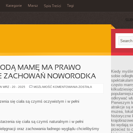
Kategorie
Marsz
Tagi
Spis Treści
SUB
ŁODĄ MAMĘ MA PRAWO
Kiedy myśli
LE ZACHOWAŃ NOWORODKA
sobie odległ
spektakular
często mamy
PO
 WRZ - 20 - 2025
MOŻLIWOŚĆ KOMENTOWANIA
ZOSTAŁA
kilkudziesię
PORODZIE
MŁODĄ
popularniejs
MAMĘ
odkrywać wła
MA
enia się ciała są czymś oczywistym i w pełni
Pierwszym k
PRAWO
NIEPOKOIĆ
atrakcje są 
WIELE
muzea, lokal
ZACHOWAŃ
historyczne 
NOWORODKA
krajobrazowe
arzenia się ciała są czymś naturalnym i w pełni
bo wydają się
ielęgnacji oraz zachowania ładnego wyglądu chcielibyśmy
przecież to 