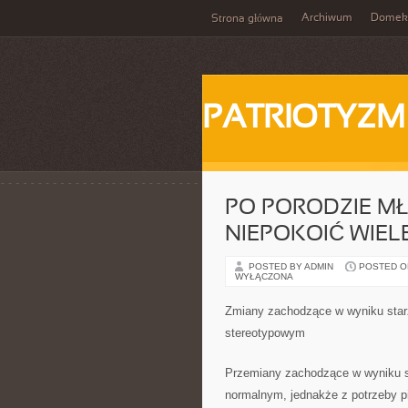
Archiwum
Domek
Strona główna
PATRIOTYZM
PO PORODZIE M
NIEPOKOIĆ WIE
POSTED BY ADMIN
POSTED ON
WYŁĄCZONA
Zmiany zachodzące w wyniku starz
stereotypowym
Przemiany zachodzące w wyniku st
normalnym, jednakże z potrzeby p