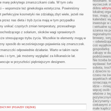
historiami. 
bie marę pokrytego zmarszczkami ciała. W tym celu
wycieczek st
dobra
witryn
i – wspomoże też ginekologia estetyczna. Powinniśmy
lokalnej org
perfekcyjne kosmetyki nie zdziałają zbyt wiele, jeżeli nie
tras, mapy,
kalendarz w
 przez nas dieta i tryb życia mają w tym przypadku
inwestuje w 
my unikać częstych zmian temperatury, przesadnego
i wirtualne 
szansa na po
 pochodzącego z solarium, skoków wagi sprawionych
regionalnymi
browary, ser
że stresującego trybu życia. Wszelkie te elementy mogą w
– odwiedzają
czny sposób do wcześniejszego pojawienia się zmarszczek.
coś wyjątkow
gospodarkę. 
marszczki odpowiednie działanie. Warto w takim razie
zakupy w duż
iu i o tym, jak możemy wyglądać za kilkanaście lat.
podróżowania
Nie trzeba b
owocuje w przyszłości piękniejszym designem.
wydawać for
sobota, troc
z dziećmi t
czasu na św
aspektach e
oznaczają m
idzie – mnie
więcej osób 
właśnie z te
pożytecznym
Zaczynamy d
ciekawymi z
ACYJNY (POJAZDY CIĘŻKIE)
małe kaplicz