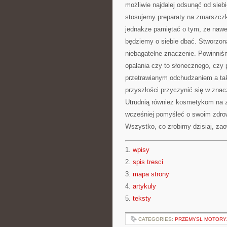
możliwie najdalej odsunąć od sie
stosujemy preparaty na zmarszczk
jednakże pamiętać o tym, że nawet 
będziemy o siebie dbać. Stworzona
niebagatelne znaczenie. Powinniś
opalania czy to słonecznego, czy
przetrawianym odchudzaniem a tak
przyszłości przyczynić się w zna
Utrudnią również kosmetykom na z
wcześniej pomyśleć o swoim zdrow
Wszystko, co zrobimy dzisiaj, za
1.
wpisy
2.
spis tresci
3.
mapa strony
4.
artykuly
5.
teksty
CATEGORIES:
PRZEMYSŁ MOTORYZ