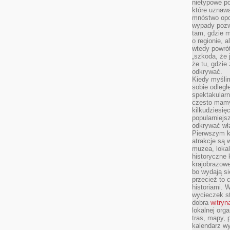
nietypowe po
które uznaw
mnóstwo opow
wypady pozwa
tam, gdzie 
o regionie, 
wtedy powró
„szkoda, że 
że tu, gdzie
odkrywać.
Kiedy myśli
sobie odległ
spektakular
często mamy
kilkudziesię
popularniejs
odkrywać wła
Pierwszym k
atrakcje są 
muzea, lokal
historyczne 
krajobrazowe
bo wydają się
przecież to 
historiami. 
wycieczek st
dobra
witryn
lokalnej org
tras, mapy,
kalendarz w