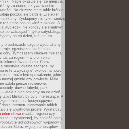
mniki. Nagle okazuje się, że miejsce,
aliśmy za nudne, skrywa w sobie
ieści. Na dłuższą metę takie krótkie
lają poczuć się bardziej „u siebie”
mieszkamy. Zyskujemy nie tylko wiedzę
ale też emocjonalną więź z okolicą. A
t z wycieczki nie kończy się smutnym
już po wakacjach”, tylko satysfakcją,
 żyjemy na co dzień, też jest co
my o podróżach, często wyobrażamy
e kraje, egzotyczne plaże albo
ne góry. Tymczasem ciekawe miejsca
 tuż za rogiem – w promieniu
ciu kilometrów od domu. Coraz
za turystyka lokalna zachęca, by
śnie te „zwyczajne” okolice na nowo.
rokiem może być sprawdzenie, jakie
w naszej gminie czy powiecie. Małe
ne szlaki piesze i rowerowe,
kościoły, dawne fabryki, parki
 – wiele z nich omijamy na co dzień,
 „zbyt blisko”, by były interesujące. A
często miejsca z fascynującymi
W dobie internetu planowanie takich
ało się wyjątkowo proste. Wystarczy
a internetowa
miasta, regionu czy
anizacji turystycznej, by znaleźć opisy
 propozycje jednodniowych wypadów i
ydarzeń. Coraz więcej samorządów