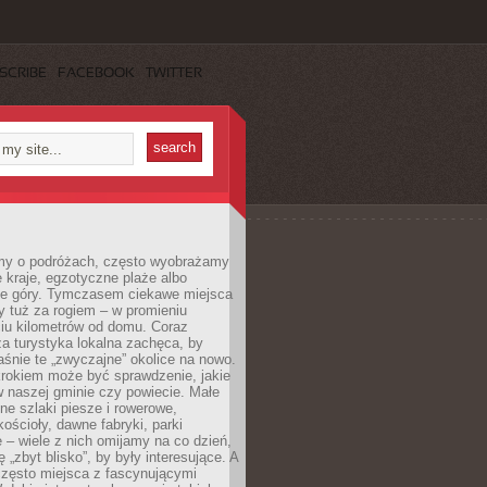
SCRIBE
FACEBOOK
TWITTER
my o podróżach, często wyobrażamy
e kraje, egzotyczne plaże albo
ne góry. Tymczasem ciekawe miejsca
 tuż za rogiem – w promieniu
ciu kilometrów od domu. Coraz
za turystyka lokalna zachęca, by
śnie te „zwyczajne” okolice na nowo.
rokiem może być sprawdzenie, jakie
w naszej gminie czy powiecie. Małe
ne szlaki piesze i rowerowe,
kościoły, dawne fabryki, parki
 – wiele z nich omijamy na co dzień,
 „zbyt blisko”, by były interesujące. A
często miejsca z fascynującymi