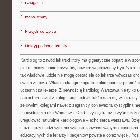
2.
nawigacja
3.
mapa strony
4.
Przejdź do wpisu
5.
Odkryj podobne tematy
Kardiolog to zawód lekarski który ma gigantyczne poparcie w sp
jest on niesłychanie korzystny, bowiem współczesny tryb życia to
tak właściwie ludzie nie mogą dostać się do lekarza wówczas chcą
swoim zdrowiu. Właśnie dlatego mogą to zrobić poprzez przeróżn
uczestniczą lekarze. Z pewnością kardiolog Warszawa nie tylko u
pacjentom nawet z całego kraju jednak także sam się wiele uczy.
ze swoimi kolegami nawet z zagranicy ponieważ ta dyscyplina me
co uwidocznia ekg Warszawa. Gra toczy się tu też o wyśmienity sp
uregulować naturalnie kardiologowie – echo serca warszawa. Dzię
może leczyć ludzi wybitnie wysoko zaawansowanymi sposobami.
edukacyjnych dla lekarzy i pacjentów powstaje coraz więcej. Posi