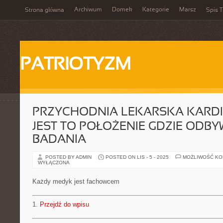
Archiwum
Domek
Kategorie
Marsz
Strona główna
Spis T
PATRIOTYZM
PRZYCHODNIA LEKARSKA KARD
JEST TO POŁOŻENIE GDZIE ODBY
BADANIA
POSTED BY ADMIN
POSTED ON LIS - 5 - 2025
MOŻLIWOŚĆ K
WYŁĄCZONA
Każdy medyk jest fachowcem
1.
Przejdź do wpisu