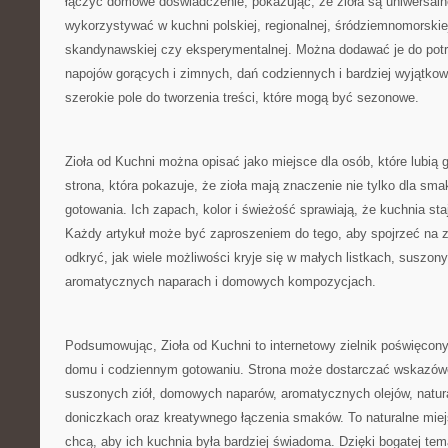
łączyć domowe doświadczenie, pokazując, że zioła są uniwersal
wykorzystywać w kuchni polskiej, regionalnej, śródziemnomorskiej
skandynawskiej czy eksperymentalnej. Można dodawać je do potra
napojów gorących i zimnych, dań codziennych i bardziej wyjątkow
szerokie pole do tworzenia treści, które mogą być sezonowe.
Zioła od Kuchni można opisać jako miejsce dla osób, które lubią
strona, która pokazuje, że zioła mają znaczenie nie tylko dla sma
gotowania. Ich zapach, kolor i świeżość sprawiają, że kuchnia staj
Każdy artykuł może być zaproszeniem do tego, aby spojrzeć na zw
odkryć, jak wiele możliwości kryje się w małych listkach, suszon
aromatycznych naparach i domowych kompozycjach.
Podsumowując, Zioła od Kuchni to internetowy zielnik poświęcony
domu i codziennym gotowaniu. Strona może dostarczać wskazów
suszonych ziół, domowych naparów, aromatycznych olejów, natur
doniczkach oraz kreatywnego łączenia smaków. To naturalne miej
chcą, aby ich kuchnia była bardziej świadoma. Dzięki bogatej te