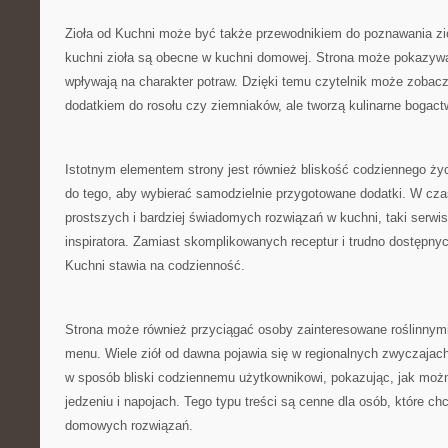
Zioła od Kuchni może być także przewodnikiem do poznawania zió
kuchni zioła są obecne w kuchni domowej. Strona może pokazywać
wpływają na charakter potraw. Dzięki temu czytelnik może zobaczy
dodatkiem do rosołu czy ziemniaków, ale tworzą kulinarne bogact
Istotnym elementem strony jest również bliskość codziennego ży
do tego, aby wybierać samodzielnie przygotowane dodatki. W cza
prostszych i bardziej świadomych rozwiązań w kuchni, taki serwi
inspiratora. Zamiast skomplikowanych receptur i trudno dostępnyc
Kuchni stawia na codzienność.
Strona może również przyciągać osoby zainteresowane roślinnym
menu. Wiele ziół od dawna pojawia się w regionalnych zwyczajac
w sposób bliski codziennemu użytkownikowi, pokazując, jak moż
jedzeniu i napojach. Tego typu treści są cenne dla osób, które c
domowych rozwiązań.