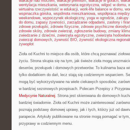
wakacje nad morzem
,
wakacje premium
,
wakacje w górach
,
waka
wentylacja mieszkania
,
weterynaria egzotyczna
,
wilgoć w domu
,
w
wirtualna rzeczywistość w edukacji
,
work-life balance w domu
,
wo
wspinaczka górska
,
wspólnota mieszkaniowa
,
współpraca międz
weekendowe
,
wypoczynek ekologiczny
,
yoga w ogrodzie
,
zakupy 
do domu
,
zapasy żywności
,
zarządzanie odpadami
,
zasłony i fira
zdrowe przekąski
,
zdrowie fizyczne
,
zdrowie psychiczne dorosłyc
zdrowie skóry
,
zdrowie zwierząt
,
zgłoszenie budowy
,
zmiany klim
zwiedzanie z dziećmi
,
zwierzęta egzotyczne
,
zwierzęta hodowlan
zwierząt domowych
,
żywność BIO
,
żywność ekologiczna regional
żywopłot
Zioła od Kuchni to miejsce dla osób, które chcą poznawać zioło
życiu. Strona skupia się na tym, jak świeże zioła mogą urozmaic
deserów, przekąsek i domowych przetworów. To kulinarna baza wie
tylko dodatkiem do dań, lecz stają się codziennym wsparciem. Se
mogą być wykorzystywane na wiele ciekawych sposobów, zarówno 
w bardziej sezonowych przepisach. Polecam Przepisy z Przypra
Medycynie Naturalnej
. Strona jest skierowana do domowych kuch
bardziej świadomie. Zioła od Kuchni może zainteresować zarówno 
poznają podstawy domowej uprawy, jak i tych, którzy już od dawna
parapecie. Artykuły publikowane na stronie mogą pomagać w tym
przyprawy w codziennym menu.