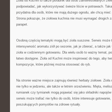
Zioła od Kuchni to także poradnik dla osób zainteresowanych ziel
podpowiadać, jak wykorzystywać świeże liście w potrawach. Taka
przydatna dla osób, które nie mają dużego ogrodu, ale chcą mieć 
Strona pokazuje, że ziołowa kuchnia nie musi wymagać drogich 
parapet.
Osobną częścią tematyki mogą być zioła suszone. Serwis może 
intensywność aromatu ziół po sezonie, jak je zbierać, a także j
zioła w codziennym gotowaniu. Dla wielu osób to ważny temat, p
łatwo dostępne. Zioła od Kuchni może inspirować do tego, aby 
kompozycje, które później można stosować do ryb.
Na stronie ważne miejsce zajmują również herbaty ziołowe. Zioł
nie tylko w jedzeniu, ale także w letnim orzeźwieniu. Mięta, melis
rumianek czy tymianek mogą pojawiać się jako składniki napojów
serwis może trafiać nie tylko do osób, które interesuje gotowanie,
poszukujących pomysłów na zdrowe rytuały.