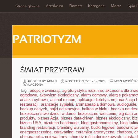
Archiwum
Domek
Kategorie
Marsz
Strona główna
Spis T
PATRIOTYZM
ŚWIAT PRZYPRAW
POSTED BY ADMIN
POSTED ON CZE - 6 - 2026
MOŻLIWOŚĆ K
WYŁĄCZONA
Tagi:
adopcje zwierząt
,
agroturystyka rodzinne
,
akcesoria dla zw
ogrodowe
,
aktywizm ekologiczny
,
alarm domowy
,
alergie pokarm
analiza cyfrowa
,
animal rescue
,
aplikacje dietetyczne
,
aranżacja 
restauracji
,
aranżacje sypialni
,
aromaterapia domowa
,
audioguide
backup danych
,
bajki edukacyjne
,
balkon w bloku
,
beczka na de
bezpieczeństwo dzieci w domu
,
bezpieczne wiercenie
,
big data an
produkty
,
biznes Azja
,
biznes data-driven
,
biznes ekologiczny
,
bi
biznes USA
,
bizuteria handmade
,
blog gastronomiczny
,
blog kulin
branding restauracji
,
branding wizualny
,
budki lęgowe
,
budownictw
energooszczędne
,
caravaning
,
ceramika artystyczna
,
chatboty
,
ch
chmura obliczeniowa firmy
,
choroby roślin doniczkowych
,
ciasta 