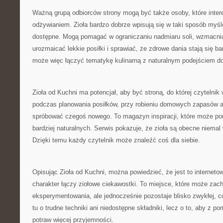
Ważną grupą odbiorców strony mogą być także osoby, które inte
odżywianiem. Zioła bardzo dobrze wpisują się w taki sposób myśl
dostępne. Mogą pomagać w ograniczaniu nadmiaru soli, wzmacn
urozmaicać lekkie posiłki i sprawiać, że zdrowe dania stają się b
może więc łączyć tematykę kulinarną z naturalnym podejściem d
Zioła od Kuchni ma potencjał, aby być stroną, do której czytelni
podczas planowania posiłków, przy robieniu domowych zapasów a
spróbować czegoś nowego. To magazyn inspiracji, które może p
bardziej naturalnych. Serwis pokazuje, że zioła są obecne niema
Dzięki temu każdy czytelnik może znaleźć coś dla siebie.
Opisując Zioła od Kuchni, można powiedzieć, że jest to internetow
charakter łączy ziołowe ciekawostki. To miejsce, które może zac
eksperymentowania, ale jednocześnie pozostaje blisko zwykłej, c
tu o trudne techniki ani niedostępne składniki, lecz o to, aby z 
potraw więcej przyjemności.