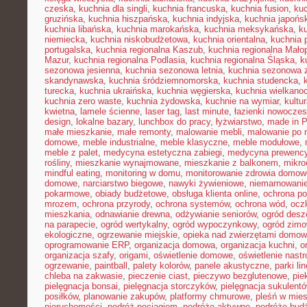
czeska
,
kuchnia dla singli
,
kuchnia francuska
,
kuchnia fusion
,
kuc
gruzińska
,
kuchnia hiszpańska
,
kuchnia indyjska
,
kuchnia japońs
kuchnia libańska
,
kuchnia marokańska
,
kuchnia meksykańska
,
k
niemiecka
,
kuchnia niskobudżetowa
,
kuchnia orientalna
,
kuchnia 
portugalska
,
kuchnia regionalna Kaszub
,
kuchnia regionalna Małop
Mazur
,
kuchnia regionalna Podlasia
,
kuchnia regionalna Śląska
,
k
sezonowa jesienna
,
kuchnia sezonowa letnia
,
kuchnia sezonowa 
skandynawska
,
kuchnia śródziemnomorska
,
kuchnia studencka
,
turecka
,
kuchnia ukraińska
,
kuchnia węgierska
,
kuchnia wielkano
kuchnia zero waste
,
kuchnia żydowska
,
kuchnie na wymiar
,
kultu
kwietna
,
lamele ścienne
,
laser tag
,
last minute
,
łazienki nowocze
design
,
lokalne bazary
,
lunchbox do pracy
,
łyżwiarstwo
,
made in P
małe mieszkanie
,
małe remonty
,
malowanie mebli
,
malowanie po 
domowe
,
meble industrialne
,
meble klasyczne
,
meble modułowe
,
meble z palet
,
medycyna estetyczna zabiegi
,
medycyna prewency
rośliny
,
mieszkanie wynajmowane
,
mieszkanie z balkonem
,
mikro
mindful eating
,
monitoring w domu
,
monitorowanie zdrowia domow
domowe
,
narciarstwo biegowe
,
nawyki żywieniowe
,
niemarnowanie
pokarmowe
,
obiady budżetowe
,
obsługa klienta online
,
ochrona po
mrozem
,
ochrona przyrody
,
ochrona systemów
,
ochrona wód
,
ocz
mieszkania
,
odnawianie drewna
,
odżywianie seniorów
,
ogród des
na parapecie
,
ogród wertykalny
,
ogród wypoczynkowy
,
ogród zim
ekologiczne
,
ogrzewanie miejskie
,
opieka nad zwierzętami domo
oprogramowanie ERP
,
organizacja domowa
,
organizacja kuchni
,
o
organizacja szafy
,
origami
,
oświetlenie domowe
,
oświetlenie nast
ogrzewanie
,
paintball
,
palety kolorów
,
panele akustyczne
,
parki li
chleba na zakwasie
,
pieczenie ciast
,
pieczywo bezglutenowe
,
pie
pielęgnacja bonsai
,
pielęgnacja storczyków
,
pielęgnacja sukulent
posiłków
,
planowanie zakupów
,
platformy chmurowe
,
pleśń w mie
nieruchomości
,
podróż pociągiem
,
podróże aktywne
,
podróże bud