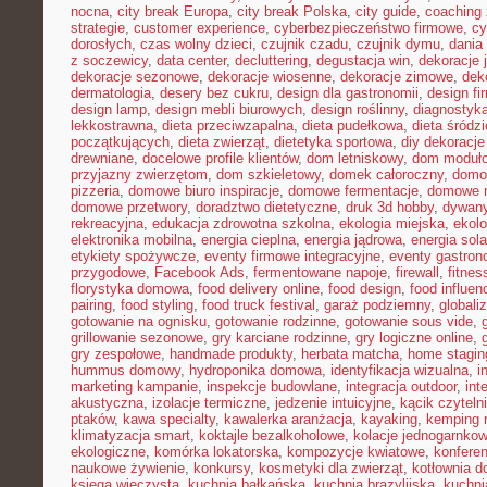
nocna
,
city break Europa
,
city break Polska
,
city guide
,
coaching 
strategie
,
customer experience
,
cyberbezpieczeństwo firmowe
,
cy
dorosłych
,
czas wolny dzieci
,
czujnik czadu
,
czujnik dymu
,
dania
z soczewicy
,
data center
,
decluttering
,
degustacja win
,
dekoracje 
dekoracje sezonowe
,
dekoracje wiosenne
,
dekoracje zimowe
,
dek
dermatologia
,
desery bez cukru
,
design dla gastronomii
,
design f
design lamp
,
design mebli biurowych
,
design roślinny
,
diagnostyka
lekkostrawna
,
dieta przeciwzapalna
,
dieta pudełkowa
,
dieta śródz
początkujących
,
dieta zwierząt
,
dietetyka sportowa
,
diy dekoracj
drewniane
,
docelowe profile klientów
,
dom letniskowy
,
dom moduł
przyjazny zwierzętom
,
dom szkieletowy
,
domek całoroczny
,
domow
pizzeria
,
domowe biuro inspiracje
,
domowe fermentacje
,
domowe 
domowe przetwory
,
doradztwo dietetyczne
,
druk 3d hobby
,
dywany
rekreacyjna
,
edukacja zdrowotna szkolna
,
ekologia miejska
,
ekolo
elektronika mobilna
,
energia cieplna
,
energia jądrowa
,
energia sol
etykiety spożywcze
,
eventy firmowe integracyjne
,
eventy gastron
przygodowe
,
Facebook Ads
,
fermentowane napoje
,
firewall
,
fitne
florystyka domowa
,
food delivery online
,
food design
,
food influen
pairing
,
food styling
,
food truck festival
,
garaż podziemny
,
globali
gotowanie na ognisku
,
gotowanie rodzinne
,
gotowanie sous vide
,
grillowanie sezonowe
,
gry karciane rodzinne
,
gry logiczne online
,
gry zespołowe
,
handmade produkty
,
herbata matcha
,
home stagin
hummus domowy
,
hydroponika domowa
,
identyfikacja wizualna
,
i
marketing kampanie
,
inspekcje budowlane
,
integracja outdoor
,
int
akustyczna
,
izolacje termiczne
,
jedzenie intuicyjne
,
kącik czyteln
ptaków
,
kawa specialty
,
kawalerka aranżacja
,
kayaking
,
kemping 
klimatyzacja smart
,
koktajle bezalkoholowe
,
kolacje jednogarnko
ekologiczne
,
komórka lokatorska
,
kompozycje kwiatowe
,
konferen
naukowe żywienie
,
konkursy
,
kosmetyki dla zwierząt
,
kotłownia 
księga wieczysta
,
kuchnia bałkańska
,
kuchnia brazylijska
,
kuchn