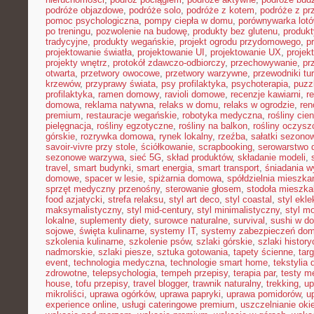
podróże objazdowe
,
podróże solo
,
podróże z kotem
,
podróże z pr
pomoc psychologiczna
,
pompy ciepła w domu
,
porównywarka lot
po treningu
,
pozwolenie na budowę
,
produkty bez glutenu
,
produkt
tradycyjne
,
produkty wegańskie
,
projekt ogrodu przydomowego
,
p
projektowanie światła
,
projektowanie UI
,
projektowanie UX
,
proje
projekty wnętrz
,
protokół zdawczo-odbiorczy
,
przechowywanie
,
pr
otwarta
,
przetwory owocowe
,
przetwory warzywne
,
przewodniki tu
krzewów
,
przyprawy świata
,
psy profilaktyka
,
psychoterapia
,
puzz
profilaktyka
,
ramen domowy
,
ravioli domowe
,
recenzje kawiarni
,
r
domowa
,
reklama natywna
,
relaks w domu
,
relaks w ogrodzie
,
ren
premium
,
restauracje wegańskie
,
robotyka medyczna
,
rośliny cie
pielęgnacja
,
rośliny egzotyczne
,
rośliny na balkon
,
rośliny oczysz
górskie
,
rozrywka domowa
,
rynek lokalny
,
rzeźba
,
sałatki sezono
savoir-vivre przy stole
,
ściółkowanie
,
scrapbooking
,
serowarstwo
sezonowe warzywa
,
sieć 5G
,
skład produktów
,
składanie modeli
,
travel
,
smart budynki
,
smart energia
,
smart transport
,
śniadania 
domowe
,
spacer w lesie
,
spiżarnia domowa
,
spółdzielnia mieszka
sprzęt medyczny przenośny
,
sterowanie głosem
,
stodoła mieszka
food azjatycki
,
strefa relaksu
,
styl art deco
,
styl coastal
,
styl ekl
maksymalistyczny
,
styl mid-century
,
styl minimalistyczny
,
styl m
lokalne
,
suplementy diety
,
surowce naturalne
,
survival
,
sushi w d
sojowe
,
święta kulinarne
,
systemy IT
,
systemy zabezpieczeń do
szkolenia kulinarne
,
szkolenie psów
,
szlaki górskie
,
szlaki histor
nadmorskie
,
szlaki piesze
,
sztuka gotowania
,
tapety ścienne
,
tar
event
,
technologia medyczna
,
technologie smart home
,
tekstylia
zdrowotne
,
telepsychologia
,
tempeh przepisy
,
terapia par
,
testy 
house
,
tofu przepisy
,
travel blogger
,
trawnik naturalny
,
trekking
,
up
mikroliści
,
uprawa ogórków
,
uprawa papryki
,
uprawa pomidorów
,
u
experience online
,
usługi cateringowe premium
,
uszczelnianie oki