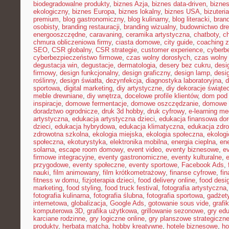
biodegradowalne produkty
,
biznes Azja
,
biznes data-driven
,
bizne
ekologiczny
,
biznes Europa
,
biznes lokalny
,
biznes USA
,
bizuter
premium
,
blog gastronomiczny
,
blog kulinarny
,
blog literacki
,
bran
osobisty
,
branding restauracji
,
branding wizualny
,
budownictwo dr
energooszczędne
,
caravaning
,
ceramika artystyczna
,
chatboty
,
ch
chmura obliczeniowa firmy
,
ciasta domowe
,
city guide
,
coaching z
SEO
,
CSR globalny
,
CSR strategie
,
customer experience
,
cyberb
cyberbezpieczeństwo firmowe
,
czas wolny dorosłych
,
czas wolny 
degustacja win
,
degustacje
,
dermatologia
,
desery bez cukru
,
desi
firmowy
,
design funkcjonalny
,
design graficzny
,
design lamp
,
desi
roślinny
,
design światła
,
dezynfekcja
,
diagnostyka laboratoryjna
,
d
sportowa
,
digital marketing
,
diy artystyczne
,
diy dekoracje świąte
meble drewniane
,
diy wnętrza
,
docelowe profile klientów
,
dom pod 
inspiracje
,
domowe fermentacje
,
domowe oszczędzanie
,
domowe 
doradztwo ogrodnicze
,
druk 3d hobby
,
druk cyfrowy
,
e-learning m
artystyczna
,
edukacja artystyczna dzieci
,
edukacja finansowa dor
dzieci
,
edukacja hybrydowa
,
edukacja klimatyczna
,
edukacja zdro
zdrowotna szkolna
,
ekologia miejska
,
ekologia społeczna
,
ekolog
społeczna
,
ekoturystyka
,
elektronika mobilna
,
energia cieplna
,
ene
solarna
,
escape room domowy
,
event video
,
eventy biznesowe
,
e
firmowe integracyjne
,
eventy gastronomiczne
,
eventy kulturalne
,
e
przygodowe
,
eventy społeczne
,
eventy sportowe
,
Facebook Ads
,
nauki
,
film animowany
,
film krótkometrażowy
,
finanse cyfrowe
,
fi
fitness w domu
,
fizjoterapia dzieci
,
food delivery online
,
food desi
marketing
,
food styling
,
food truck festival
,
fotografia artystyczna
fotografia kulinarna
,
fotografia ślubna
,
fotografia sportowa
,
gadżet
internetowa
,
globalizacja
,
Google Ads
,
gotowanie sous vide
,
grafi
komputerowa 3D
,
grafika użytkowa
,
grillowanie sezonowe
,
gry ed
karciane rodzinne
,
gry logiczne online
,
gry planszowe strategiczn
produkty
,
herbata matcha
,
hobby kreatywne
,
hotele biznesowe
,
ho