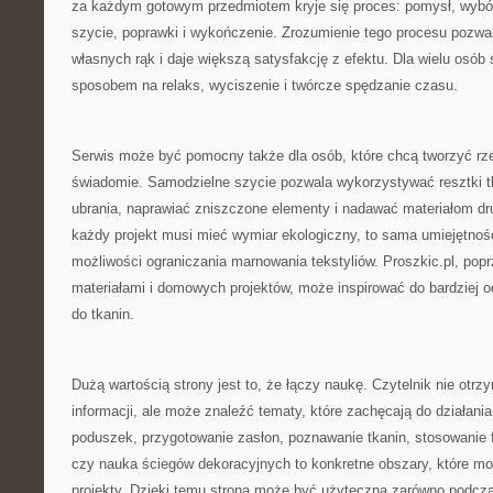
za każdym gotowym przedmiotem kryje się proces: pomysł, wybór
szycie, poprawki i wykończenie. Zrozumienie tego procesu pozwal
własnych rąk i daje większą satysfakcję z efektu. Dla wielu osób
sposobem na relaks, wyciszenie i twórcze spędzanie czasu.
Serwis może być pomocny także dla osób, które chcą tworzyć rzec
świadomie. Samodzielne szycie pozwala wykorzystywać resztki tk
ubrania, naprawiać zniszczone elementy i nadawać materiałom dru
każdy projekt musi mieć wymiar ekologiczny, to sama umiejętnoś
możliwości ograniczania marnowania tekstyliów. Proszkic.pl, popr
materiałami i domowych projektów, może inspirować do bardziej 
do tkanin.
Dużą wartością strony jest to, że łączy naukę. Czytelnik nie otrz
informacji, ale może znaleźć tematy, które zachęcają do działania
poduszek, przygotowanie zasłon, poznawanie tkanin, stosowanie fl
czy nauka ściegów dekoracyjnych to konkretne obszary, które m
projekty. Dzięki temu strona może być użyteczna zarówno podczas