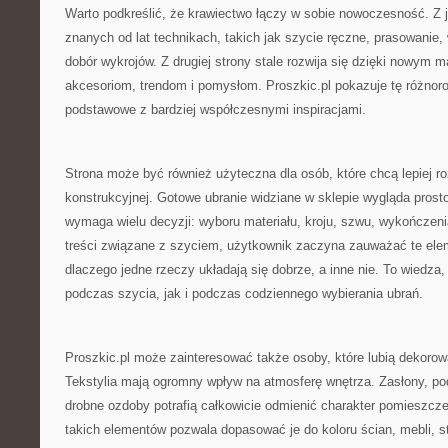
Warto podkreślić, że krawiectwo łączy w sobie nowoczesność. Z je
znanych od lat technikach, takich jak szycie ręczne, prasowani
dobór wykrojów. Z drugiej strony stale rozwija się dzięki nowym
akcesoriom, trendom i pomysłom. Proszkic.pl pokazuje tę różnor
podstawowe z bardziej współczesnymi inspiracjami.
Strona może być również użyteczna dla osób, które chcą lepiej 
konstrukcyjnej. Gotowe ubranie widziane w sklepie wygląda prost
wymaga wielu decyzji: wyboru materiału, kroju, szwu, wykończenia,
treści związane z szyciem, użytkownik zaczyna zauważać te eleme
dlaczego jedne rzeczy układają się dobrze, a inne nie. To wiedza,
podczas szycia, jak i podczas codziennego wybierania ubrań.
Proszkic.pl może zainteresować także osoby, które lubią dekoro
Tekstylia mają ogromny wpływ na atmosferę wnętrza. Zasłony, pod
drobne ozdoby potrafią całkowicie odmienić charakter pomieszcz
takich elementów pozwala dopasować je do koloru ścian, mebli, s