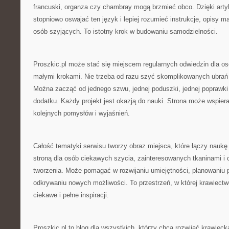
francuski, organza czy chambray mogą brzmieć obco. Dzięki ar
stopniowo oswajać ten język i lepiej rozumieć instrukcje, opisy m
osób szyjących. To istotny krok w budowaniu samodzielności.
Proszkic.pl może stać się miejscem regularnych odwiedzin dla osó
małymi krokami. Nie trzeba od razu szyć skomplikowanych ubrań 
Można zacząć od jednego szwu, jednej poduszki, jednej poprawki
dodatku. Każdy projekt jest okazją do nauki. Strona może wspiera
kolejnych pomysłów i wyjaśnień.
Całość tematyki serwisu tworzy obraz miejsca, które łączy naukę t
stroną dla osób ciekawych szycia, zainteresowanych tkaninami i
tworzenia. Może pomagać w rozwijaniu umiejętności, planowaniu p
odkrywaniu nowych możliwości. To przestrzeń, w której krawiectw
ciekawe i pełne inspiracji.
Proszkic.pl to blog dla wszystkich, którzy chcą rozwijać krawieck