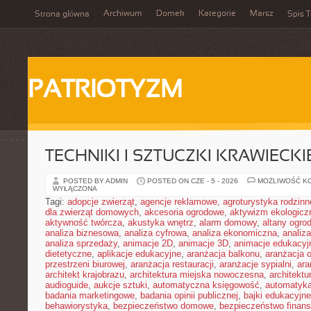
Archiwum
Domek
Kategorie
Marsz
Strona główna
Spis T
PATRIOTYZM
TECHNIKI I SZTUCZKI KRAWIECKI
POSTED BY ADMIN
POSTED ON CZE - 5 - 2026
MOŻLIWOŚĆ K
WYŁĄCZONA
Tagi:
adopcje zwierząt
,
agencje reklamowe
,
agroturystyka rodzinn
dla zwierząt domowych
,
akcesoria ogrodowe
,
aktywizm ekologicz
aktywność twórcza
,
akustyka wnętrz
,
alarm domowy
,
altany ogro
analiza biznesowa
,
analiza cyfrowa
,
analiza ekonomiczna
,
analiz
analiza sprzedaży
,
animacje 2D
,
animacje 3D
,
animacje edukacyj
dietetyczne
,
aplikacje edukacyjne
,
aranżacja balkonu
,
aranżacja o
przestrzeni biurowej
,
aranżacja restauracji
,
aranżacje sypialni
,
ara
architekt krajobrazu
,
architektura miejska nowoczesna
,
architekt
audioguide
,
aukcje sztuki
,
automatyczna księgowość
,
automatyk
badania marketingowe
,
badania opinii publicznej
,
bajki edukacyjne
behawiorystyka
,
bezpieczeństwo domowe
,
bezpieczeństwo finans