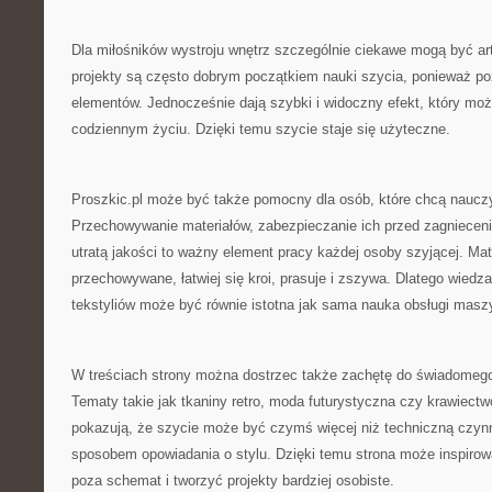
Dla miłośników wystroju wnętrz szczególnie ciekawe mogą być ar
projekty są często dobrym początkiem nauki szycia, ponieważ po
elementów. Jednocześnie dają szybki i widoczny efekt, który mo
codziennym życiu. Dzięki temu szycie staje się użyteczne.
Proszkic.pl może być także pomocny dla osób, które chcą nauczyć
Przechowywanie materiałów, zabezpieczanie ich przed zagnieceni
utratą jakości to ważny element pracy każdej osoby szyjącej. Mate
przechowywane, łatwiej się kroi, prasuje i zszywa. Dlatego wied
tekstyliów może być równie istotna jak sama nauka obsługi masz
W treściach strony można dostrzec także zachętę do świadomego
Tematy takie jak tkaniny retro, moda futurystyczna czy krawiect
pokazują, że szycie może być czymś więcej niż techniczną czyn
sposobem opowiadania o stylu. Dzięki temu strona może inspirow
poza schemat i tworzyć projekty bardziej osobiste.