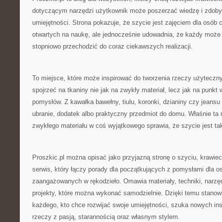
dotyczącym narzędzi użytkownik może poszerzać wiedzę i zdob
umiejętności. Strona pokazuje, że szycie jest zajęciem dla osób c
otwartych na naukę, ale jednocześnie udowadnia, że każdy może
stopniowo przechodzić do coraz ciekawszych realizacji.
To miejsce, które może inspirować do tworzenia rzeczy użyteczn
spojrzeć na tkaniny nie jak na zwykły materiał, lecz jak na punkt
pomysłów. Z kawałka bawełny, tiulu, koronki, dzianiny czy jeans
ubranie, dodatek albo praktyczny przedmiot do domu. Właśnie ta
zwykłego materiału w coś wyjątkowego sprawia, że szycie jest ta
Proszkic.pl można opisać jako przyjazną stronę o szyciu, krawiect
serwis, który łączy porady dla początkujących z pomysłami dla os
zaangażowanych w rękodzieło. Omawia materiały, techniki, narzędz
projekty, które można wykonać samodzielnie. Dzięki temu stanow
każdego, kto chce rozwijać swoje umiejętności, szuka nowych insp
rzeczy z pasją, starannością oraz własnym stylem.