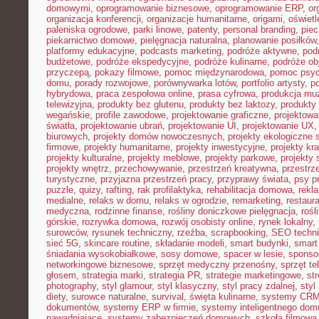
domowymi
,
oprogramowanie biznesowe
,
oprogramowanie ERP
,
or
organizacja konferencji
,
organizacje humanitarne
,
origami
,
oświet
paleniska ogrodowe
,
parki linowe
,
patenty
,
personal branding
,
piec
piekarnictwo domowe
,
pielęgnacja naturalna
,
planowanie posiłków
platformy edukacyjne
,
podcasts marketing
,
podróże aktywne
,
pod
budżetowe
,
podróże ekspedycyjne
,
podróże kulinarne
,
podróże o
przyczepą
,
pokazy filmowe
,
pomoc międzynarodowa
,
pomoc psyc
domu
,
porady rozwojowe
,
porównywarka lotów
,
portfolio artysty
,
p
hybrydowa
,
praca zespołowa online
,
prasa cyfrowa
,
produkcja mu
telewizyjna
,
produkty bez glutenu
,
produkty bez laktozy
,
produkty 
wegańskie
,
profile zawodowe
,
projektowanie graficzne
,
projektowa
światła
,
projektowanie ubrań
,
projektowanie UI
,
projektowanie UX
biurowych
,
projekty domów nowoczesnych
,
projekty ekologiczne 
firmowe
,
projekty humanitarne
,
projekty inwestycyjne
,
projekty kr
projekty kulturalne
,
projekty meblowe
,
projekty parkowe
,
projekty
projekty wnętrz
,
przechowywanie
,
przestrzeń kreatywna
,
przestrz
turystyczne
,
przyjazna przestrzeń pracy
,
przyprawy świata
,
psy pr
puzzle
,
quizy
,
rafting
,
rak profilaktyka
,
rehabilitacja domowa
,
rekl
medialne
,
relaks w domu
,
relaks w ogrodzie
,
remarketing
,
restaur
medyczna
,
rodzinne finanse
,
rośliny doniczkowe pielęgnacja
,
rośl
górskie
,
rozrywka domowa
,
rozwój osobisty online
,
rynek lokalny
,
surowców
,
rysunek techniczny
,
rzeźba
,
scrapbooking
,
SEO techn
sieć 5G
,
skincare routine
,
składanie modeli
,
smart budynki
,
smart
śniadania wysokobiałkowe
,
sosy domowe
,
spacer w lesie
,
sponso
networkingowe biznesowe
,
sprzęt medyczny przenośny
,
sprzęt te
głosem
,
strategia marki
,
strategia PR
,
strategie marketingowe
,
str
photography
,
styl glamour
,
styl klasyczny
,
styl pracy zdalnej
,
styl
diety
,
surowce naturalne
,
survival
,
święta kulinarne
,
systemy CRM
dokumentów
,
systemy ERP w firmie
,
systemy inteligentnego dom
nawadniające
,
systemy zabezpieczeń domowych
,
szkoła filmowa 