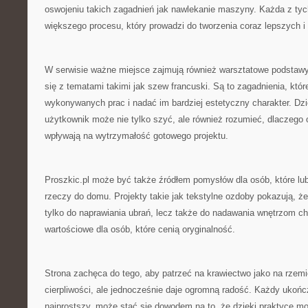
oswojeniu takich zagadnień jak nawlekanie maszyny. Każda z tych
większego procesu, który prowadzi do tworzenia coraz lepszych i 
W serwisie ważne miejsce zajmują również warsztatowe podstawy
się z tematami takimi jak szew francuski. Są to zagadnienia, któ
wykonywanych prac i nadać im bardziej estetyczny charakter. Dzi
użytkownik może nie tylko szyć, ale również rozumieć, dlaczego 
wpływają na wytrzymałość gotowego projektu.
Proszkic.pl może być także źródłem pomysłów dla osób, które lu
rzeczy do domu. Projekty takie jak tekstylne ozdoby pokazują, ż
tylko do naprawiania ubrań, lecz także do nadawania wnętrzom ch
wartościowe dla osób, które cenią oryginalność.
Strona zachęca do tego, aby patrzeć na krawiectwo jako na rzem
cierpliwości, ale jednocześnie daje ogromną radość. Każdy ukońc
najprostszy, może stać się dowodem na to, że dzięki praktyce m