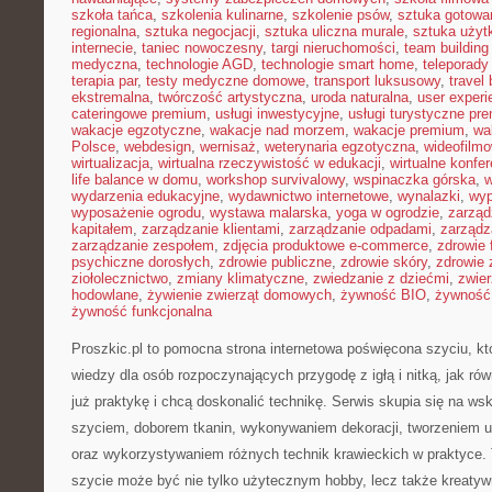
szkoła tańca
,
szkolenia kulinarne
,
szkolenie psów
,
sztuka gotowa
regionalna
,
sztuka negocjacji
,
sztuka uliczna murale
,
sztuka uży
internecie
,
taniec nowoczesny
,
targi nieruchomości
,
team building
medyczna
,
technologie AGD
,
technologie smart home
,
teleporady
terapia par
,
testy medyczne domowe
,
transport luksusowy
,
travel 
ekstremalna
,
twórczość artystyczna
,
uroda naturalna
,
user experi
cateringowe premium
,
usługi inwestycyjne
,
usługi turystyczne pr
wakacje egzotyczne
,
wakacje nad morzem
,
wakacje premium
,
wa
Polsce
,
webdesign
,
wernisaż
,
weterynaria egzotyczna
,
wideofilm
wirtualizacja
,
wirtualna rzeczywistość w edukacji
,
wirtualne konfer
life balance w domu
,
workshop survivalowy
,
wspinaczka górska
,
w
wydarzenia edukacyjne
,
wydawnictwo internetowe
,
wynalazki
,
wyp
wyposażenie ogrodu
,
wystawa malarska
,
yoga w ogrodzie
,
zarząd
kapitałem
,
zarządzanie klientami
,
zarządzanie odpadami
,
zarządz
zarządzanie zespołem
,
zdjęcia produktowe e-commerce
,
zdrowie 
psychiczne dorosłych
,
zdrowie publiczne
,
zdrowie skóry
,
zdrowie 
ziołolecznictwo
,
zmiany klimatyczne
,
zwiedzanie z dziećmi
,
zwie
hodowlane
,
żywienie zwierząt domowych
,
żywność BIO
,
żywność 
żywność funkcjonalna
Proszkic.pl to pomocna strona internetowa poświęcona szyciu, k
wiedzy dla osób rozpoczynających przygodę z igłą i nitką, jak rów
już praktykę i chcą doskonalić technikę. Serwis skupia się na 
szyciem, doborem tkanin, wykonywaniem dekoracji, tworzeniem 
oraz wykorzystywaniem różnych technik krawieckich w praktyce. T
szycie może być nie tylko użytecznym hobby, lecz także kreatyw