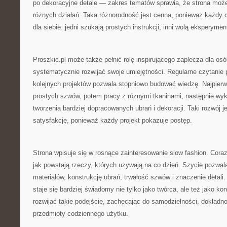
po dekoracyjne detale — zakres tematów sprawia, że strona może
różnych działań. Taka różnorodność jest cenna, ponieważ każdy 
dla siebie: jedni szukają prostych instrukcji, inni wolą eksperymen
Proszkic.pl może także pełnić rolę inspirującego zaplecza dla osó
systematycznie rozwijać swoje umiejętności. Regularne czytanie
kolejnych projektów pozwala stopniowo budować wiedzę. Najpier
prostych szwów, potem pracy z różnymi tkaninami, następnie wyko
tworzenia bardziej dopracowanych ubrań i dekoracji. Taki rozwój je
satysfakcję, ponieważ każdy projekt pokazuje postęp.
Strona wpisuje się w rosnące zainteresowanie slow fashion. Cora
jak powstają rzeczy, których używają na co dzień. Szycie pozwala
materiałów, konstrukcję ubrań, trwałość szwów i znaczenie detali
staje się bardziej świadomy nie tylko jako twórca, ale też jako k
rozwijać takie podejście, zachęcając do samodzielności, dokładnoś
przedmioty codziennego użytku.