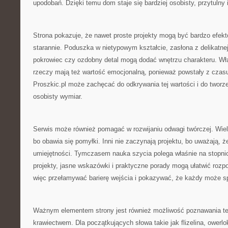
upodobań. Dzięki temu dom staje się bardziej osobisty, przytulny i
Strona pokazuje, że nawet proste projekty mogą być bardzo efekt
starannie. Poduszka w nietypowym kształcie, zasłona z delikatnej
pokrowiec czy ozdobny detal mogą dodać wnętrzu charakteru. W
rzeczy mają też wartość emocjonalną, ponieważ powstały z czasu
Proszkic.pl może zachęcać do odkrywania tej wartości i do tworze
osobisty wymiar.
Serwis może również pomagać w rozwijaniu odwagi twórczej. Wiele
bo obawia się pomyłki. Inni nie zaczynają projektu, bo uważają, 
umiejętności. Tymczasem nauka szycia polega właśnie na stopni
projekty, jasne wskazówki i praktyczne porady mogą ułatwić rozp
więc przełamywać barierę wejścia i pokazywać, że każdy może s
Ważnym elementem strony jest również możliwość poznawania te
krawiectwem. Dla początkujących słowa takie jak flizelina, owerlo