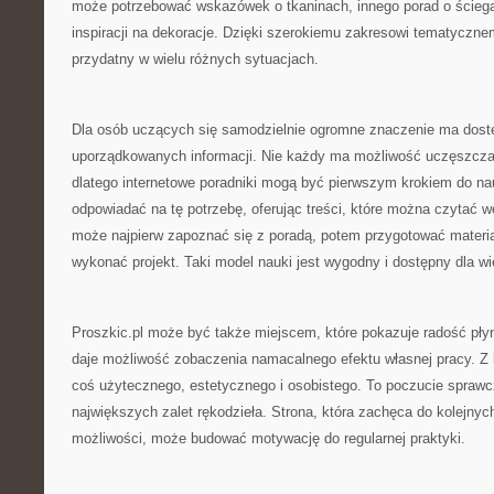
może potrzebować wskazówek o tkaninach, innego porad o ściegac
inspiracji na dekoracje. Dzięki szerokiemu zakresowi tematyczn
przydatny w wielu różnych sytuacjach.
Dla osób uczących się samodzielnie ogromne znaczenie ma dostę
uporządkowanych informacji. Nie każdy ma możliwość uczęszczan
dlatego internetowe poradniki mogą być pierwszym krokiem do na
odpowiadać na tę potrzebę, oferując treści, które można czytać 
może najpierw zapoznać się z poradą, potem przygotować materia
wykonać projekt. Taki model nauki jest wygodny i dostępny dla wi
Proszkic.pl może być także miejscem, które pokazuje radość pły
daje możliwość zobaczenia namacalnego efektu własnej pracy. Z 
coś użytecznego, estetycznego i osobistego. To poczucie sprawcz
największych zalet rękodzieła. Strona, która zachęca do kolejnyc
możliwości, może budować motywację do regularnej praktyki.