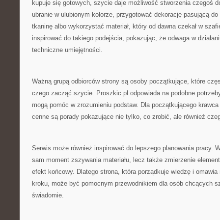
kupuje się gotowych, szycie daje możliwość stworzenia czegoś
ubranie w ulubionym kolorze, przygotować dekorację pasującą do 
tkaninę albo wykorzystać materiał, który od dawna czekał w szafi
inspirować do takiego podejścia, pokazując, że odwaga w działan
techniczne umiejętności.
Ważną grupą odbiorców strony są osoby początkujące, które częst
czego zacząć szycie. Proszkic.pl odpowiada na podobne potrzeby,
mogą pomóc w zrozumieniu podstaw. Dla początkującego krawca 
cenne są porady pokazujące nie tylko, co zrobić, ale również cze
Serwis może również inspirować do lepszego planowania pracy. W s
sam moment zszywania materiału, lecz także zmierzenie elemen
efekt końcowy. Dlatego strona, która porządkuje wiedzę i omawia
kroku, może być pomocnym przewodnikiem dla osób chcących szyć
świadomie.