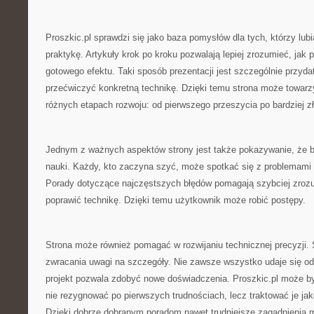
Proszkic.pl sprawdzi się jako baza pomysłów dla tych, którzy lub
praktykę. Artykuły krok po kroku pozwalają lepiej zrozumieć, jak
gotowego efektu. Taki sposób prezentacji jest szczególnie przyd
przećwiczyć konkretną technikę. Dzięki temu strona może towarz
różnych etapach rozwoju: od pierwszego przeszycia po bardziej zł
Jednym z ważnych aspektów strony jest także pokazywanie, że b
nauki. Każdy, kto zaczyna szyć, może spotkać się z problemami ta
Porady dotyczące najczęstszych błędów pomagają szybciej zrozum
poprawić technikę. Dzięki temu użytkownik może robić postępy.
Strona może również pomagać w rozwijaniu technicznej precyzji. 
zwracania uwagi na szczegóły. Nie zawsze wszystko udaje się od 
projekt pozwala zdobyć nowe doświadczenia. Proszkic.pl może b
nie rezygnować po pierwszych trudnościach, lecz traktować je ja
Dzięki dobrze dobranym poradom nawet trudniejsze zagadnienia m