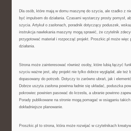
Dla osób, które mają w domu maszynę do szycia, ale rzadko z nie
być impulsem do działania. Czasami wystarczy prosty pomysł, a
szycia. Artykuł o zasłonach, poradnik dotyczący poduszek, wska
instrukcja nawlekania maszyny mogą sprawić, że czytelnik zdecyd
przygotować materiał i rozpocząć projekt. Proszkic.pl może więc pe
działania.
Strona może zainteresować również osoby, które lubią łączyć fun
szyciu ważne jest, aby projekt nie tylko dobrze wyglądał, ale też b
dopasowany do potrzeb. Dotyczy to zarówno ubrań, jak i elemen
Dobrze uszyta zasłona powinna ładnie się układać, poduszka po
pokrowiec powinien pasować do krzesła, a ubranie powinno zape
Porady publikowane na stronie mogą pomagać w osiąganiu takich
dokładniejsze planowanie.
Proszkic.pl to strona, która może rozwijać w czytelnikach kreaty