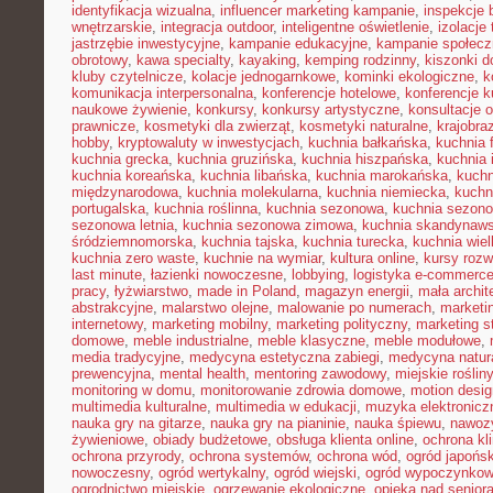
identyfikacja wizualna
,
influencer marketing kampanie
,
inspekcje
wnętrzarskie
,
integracja outdoor
,
inteligentne oświetlenie
,
izolacje
jastrzębie inwestycyjne
,
kampanie edukacyjne
,
kampanie społecz
obrotowy
,
kawa specialty
,
kayaking
,
kemping rodzinny
,
kiszonki 
kluby czytelnicze
,
kolacje jednogarnkowe
,
kominki ekologiczne
,
k
komunikacja interpersonalna
,
konferencje hotelowe
,
konferencje k
naukowe żywienie
,
konkursy
,
konkursy artystyczne
,
konsultacje 
prawnicze
,
kosmetyki dla zwierząt
,
kosmetyki naturalne
,
krajobra
hobby
,
kryptowaluty w inwestycjach
,
kuchnia bałkańska
,
kuchnia 
kuchnia grecka
,
kuchnia gruzińska
,
kuchnia hiszpańska
,
kuchnia 
kuchnia koreańska
,
kuchnia libańska
,
kuchnia marokańska
,
kuch
międzynarodowa
,
kuchnia molekularna
,
kuchnia niemiecka
,
kuchni
portugalska
,
kuchnia roślinna
,
kuchnia sezonowa
,
kuchnia sezono
sezonowa letnia
,
kuchnia sezonowa zimowa
,
kuchnia skandynaw
śródziemnomorska
,
kuchnia tajska
,
kuchnia turecka
,
kuchnia wie
kuchnia zero waste
,
kuchnie na wymiar
,
kultura online
,
kursy rozw
last minute
,
łazienki nowoczesne
,
lobbying
,
logistyka e-commerc
pracy
,
łyżwiarstwo
,
made in Poland
,
magazyn energii
,
mała archit
abstrakcyjne
,
malarstwo olejne
,
malowanie po numerach
,
marketi
internetowy
,
marketing mobilny
,
marketing polityczny
,
marketing s
domowe
,
meble industrialne
,
meble klasyczne
,
meble modułowe
,
media tradycyjne
,
medycyna estetyczna zabiegi
,
medycyna natur
prewencyjna
,
mental health
,
mentoring zawodowy
,
miejskie rośliny
monitoring w domu
,
monitorowanie zdrowia domowe
,
motion desig
multimedia kulturalne
,
multimedia w edukacji
,
muzyka elektronicz
nauka gry na gitarze
,
nauka gry na pianinie
,
nauka śpiewu
,
nawozy
żywieniowe
,
obiady budżetowe
,
obsługa klienta online
,
ochrona kl
ochrona przyrody
,
ochrona systemów
,
ochrona wód
,
ogród japońsk
nowoczesny
,
ogród wertykalny
,
ogród wiejski
,
ogród wypoczynko
ogrodnictwo miejskie
,
ogrzewanie ekologiczne
,
opieka nad senior