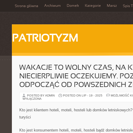
Archiwum
Domek
Kategorie
Marsz
Strona główna
Spis T
PATRIOTYZM
WAKACJE TO WOLNY CZAS, NA K
NIECIERPLIWIE OCZEKUJEMY. P
ODPOCZĄĆ OD POWSZEDNICH 
POSTED BY ADMIN
POSTED ON LIP - 19 - 2025
MOŻLIWOŚĆ 
WYŁĄCZONA
Kto jest klientem hoteli, moteli, hosteli lub domków letniskowych
turyści
Kto jest konsumentem hoteli, moteli, hosteli bądź domków letni