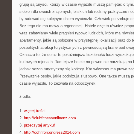
grupą są turyści, którzy w czasie wyjazdu muszą pamiętać o tym
siebie i dla swoich znajomych, bliskich lub rodziny praktyczne n
by radować się kolejnym dniem wycieczki. Człowiek potrzebuje 
Bez tego nie ma mowy o regeneracji. Hotele często również prop
wraz załatwiamy wiele pragnień typowo ludzkich, które ma również
apartamenty, jakie są położone w przystępnej lokalizacji oraz do 
pospolitych atrakcji turystycznych z pewnością są brane pod uwa
Oznacza to, że coraz to pokaźniejsza liczebność ludzi wyszukuj
kultowych rejonach. Tamtejsze hotele na pewno nie narzekają na 
jednak sezon turystyczny się kończy. Kto wówczas ma prawo zag
Przeważnie osoby, jakie podróżują służbowo. One także muszą po
czasie wyjazdu. To zezwala na odpoczynek.
źródło:
———————————
1.
więcej treści
2.
http://clubfitnessonlinenz.com
3.
przeczytaj artykuł
4.
http://cohnforcongress2014.com