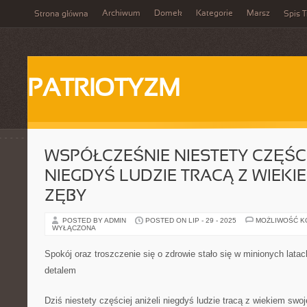
Archiwum
Domek
Kategorie
Marsz
Strona główna
Spis T
PATRIOTYZM
WSPÓŁCZEŚNIE NIESTETY CZĘŚCI
NIEGDYŚ LUDZIE TRACĄ Z WIEK
ZĘBY
POSTED BY ADMIN
POSTED ON LIP - 29 - 2025
MOŻLIWOŚĆ 
WYŁĄCZONA
Spokój oraz troszczenie się o zdrowie stało się w minionych la
detalem
Dziś niestety częściej aniżeli niegdyś ludzie tracą z wiekiem sw