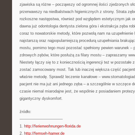
zjawiska są różne – począwszy od ogromnej ilości zjedzonych sł
przerwawszy na niedbalstwach higienicznych z strony. Strata zęb
rozkoszne następstwa, również pod względem estetycznym jak o
dawna już odontologia dentysta zielona góra i ekstrakcja zęba ro
coraz to nowatorskie metody, które pozwolą nam na uzupełnienie
najstarszą oraz najpopularniejszą procedurą uzupełniania brakują
mostu, pomimo tego musi pozostać spełniony pewien warunek – p
zdrowych zębów, które posłużą za filary mostu – zapraszamy ww
Niestety łączy się to z koniecznością ingerencji też w pozostałe 
zostać zamocowany most. Tak lub inaczej większa część pacjent
właśnie metodę. Sprawdź leczenie kanałowe – www.stomatologiade
pacjent nie ma już ani jednego zęba – a szczególnie w szczęce 
czasie niemal miarodajne jest, że wspólnie z posiadaniem prote
gigantyczny dyskomfort.
źródło:
———————————
1.
http://ferienwohnungen-florida.de
2.
http://fernseh-hamer.de