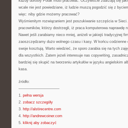
każdy dorosły Polak musi pracować. Oczywiście zdarzają się jakie
wcale nie jest powiedziane, iż ludzie muszą pogodzić się z byci
więc: niby gdzie możemy pracować?
Wyśmienitym rozwiązaniem jest poszukiwanie szczęścia w Sieci. 
pracowników, którzy dostrzegli, iż praca komputerowa naprawdę n
Nawet jeśli zarabiamy nieco mniej, aniżeli w jakiejś tradycyjnej fir
zaoszczędzamy dużo wolnego czasu i kasy. W końcu codzienne d
swoje kosztują. Warto wiedzieć, że sporo zarabia się na tych zaję
dla wszystkich. Zatem jeżeli interesuje nas copywriting, zasadni
bardziej się skupić na tworzeniu artykułów w języku angielskim a
kasa.
źródło:
———————————
1.
pełna wersja
2.
zobacz szczegóły
3.
http://alstirecentre.com
4.
http://andrewcoiner.com
5.
kliknij aby zobaczyć