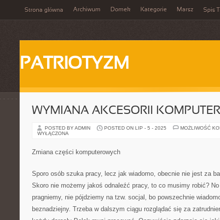
Archiwum
Domek
Kategorie
Marsz
Strona główna
Spis T
PATRIOTYZM
WYMIANA AKCESORII KOMPUTE
POSTED BY ADMIN
POSTED ON LIP - 5 - 2025
MOŻLIWOŚĆ K
WYŁĄCZONA
Zmiana części komputerowych
Sporo osób szuka pracy, lecz jak wiadomo, obecnie nie jest za ba
Skoro nie możemy jakoś odnaleźć pracy, to co musimy robić? No 
pragniemy, nie pójdziemy na tzw. socjal, bo powszechnie wiadomo
beznadziejny. Trzeba w dalszym ciągu rozglądać się za zatrudnie