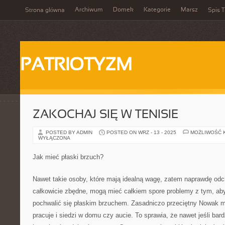
Archiwum
Domek
Kategorie
Marsz
Strona główna
Spis T
PATRIOTYZM
ZAKOCHAJ SIĘ W TENISIE
POSTED BY ADMIN
POSTED ON WRZ - 13 - 2025
MOŻLIWOŚĆ 
WYŁĄCZONA
Jak mieć płaski brzuch?
Nawet takie osoby, które mają idealną wagę, zatem naprawdę odch
całkowicie zbędne, mogą mieć całkiem spore problemy z tym, ab
pochwalić się płaskim brzuchem. Zasadniczo przeciętny Nowak ma
pracuje i siedzi w domu czy aucie. To sprawia, że nawet jeśli ba