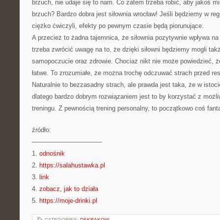
brzuch, nie udaje się to nam. Co zatem trzeba robić, aby jakoś mi
brzuch? Bardzo dobra jest siłownia wrocław! Jeśli będziemy w re
ciężko ćwiczyli, efekty po pewnym czasie będą piorunujące.
A przecież to żadna tajemnica, że siłownia pozytywnie wpływa na
trzeba zwrócić uwagę na to, że dzięki siłowni będziemy mogli ta
samopoczucie oraz zdrowie. Chociaż nikt nie może powiedzieć, że
łatwe. To zrozumiałe, że można trochę odczuwać strach przed res
Naturalnie to bezzasadny strach, ale prawda jest taka, że w istoci
dlatego bardzo dobrym rozwiązaniem jest to by korzystać z możl
treningu. Z pewnością trening personalny, to początkowo coś fan
źródło:
———————————
1.
odnośnik
2.
https://salahustawka.pl
3.
link
4.
zobacz, jak to działa
5.
https://moje-drinki.pl
CATEGORIES:
DSKRAKOW