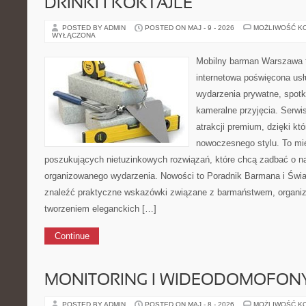
DRINKI I KOKTAJLE
POSTED BY ADMIN
POSTED ON MAJ - 9 - 2026
MOŻLIWOŚĆ K
WYŁĄCZONA
Mobilny barman Warszawa t
internetowa poświęcona u
wydarzenia prywatne, spotk
kameralne przyjęcia. Serwis
atrakcji premium, dzięki k
nowoczesnego stylu. To mi
poszukujących nietuzinkowych rozwiązań, które chcą zadbać o 
organizowanego wydarzenia. Nowości to Poradnik Barmana i Świa
znaleźć praktyczne wskazówki związane z barmaństwem, organiz
tworzeniem eleganckich […]
Continue
MONITORING I WIDEODOMOFON
POSTED BY ADMIN
POSTED ON MAJ - 8 - 2026
MOŻLIWOŚĆ K