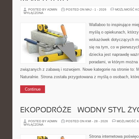
POSTED BY ADMIN
POSTED ON MAJ - 1 - 2026
MOŻLIWOŚĆ K
WYŁĄCZONA
Wallaboo to inspirujące mie
myślą o opiekunach, którz
wskazówek dotyczących mał
się na tym, co w pierwszych
dziecka jest naprawdę ważn
poradami, w którym można 
związanych z zabawą i rozwojem. Nowe kategorie na stronie to: M
Naturalnie. Strona została przygotowana z myślą o osobach, któr
Continue
EKOPODRÓŻE – WODNY STYL ŻY
POSTED BY ADMIN
POSTED ON KWI - 28 - 2026
MOŻLIWOŚĆ 
WYŁĄCZONA
Strona internetowa poświę