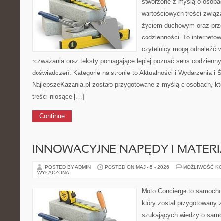
stworzone z myślą o osobac
wartościowych treści zwią
życiem duchowym oraz prz
codzienności. To internetow
czytelnicy mogą odnaleźć 
rozważania oraz teksty pomagające lepiej poznać sens codzienn
doświadczeń. Kategorie na stronie to Aktualności i Wydarzenia i Ś
NajlepszeKazania.pl zostało przygotowane z myślą o osobach, któ
treści niosące […]
Continue
INNOWACYJNE NAPĘDY I MATERI
POSTED BY ADMIN
POSTED ON MAJ - 5 - 2026
MOŻLIWOŚĆ K
WYŁĄCZONA
Moto Concierge to samocho
który został przygotowany 
szukających wiedzy o samo