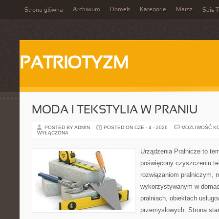
Archiwum
Domek
Kategorie
Marsz
Strona główna
Spis T
PATRIOTYZM
MODA I TEKSTYLIA W PRANIU
POSTED BY ADMIN
POSTED ON CZE - 4 - 2026
MOŻLIWOŚĆ K
WYŁĄCZONA
Urządzenia Pralnicze to te
poświęcony czyszczeniu tek
rozwiązaniom pralniczym,
wykorzystywanym w domach,
pralniach, obiektach usług
przemysłowych. Strona sta