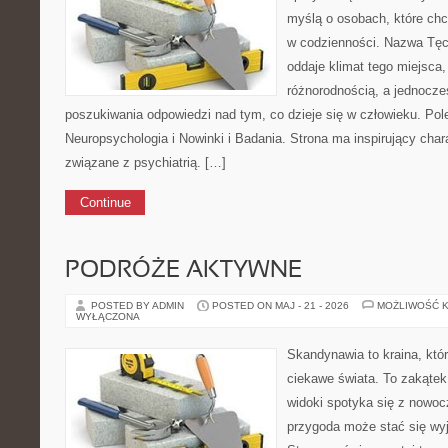
myślą o osobach, które chc
w codzienności. Nazwa Tę
oddaje klimat tego miejsca,
różnorodnością, a jednocze
poszukiwania odpowiedzi nad tym, co dzieje się w człowieku. Po
Neuropsychologia i Nowinki i Badania. Strona ma inspirujący char
związane z psychiatrią. […]
Continue
PODRÓŻE AKTYWNE
POSTED BY ADMIN
POSTED ON MAJ - 21 - 2026
MOŻLIWOŚĆ 
WYŁĄCZONA
Skandynawia to kraina, któ
ciekawe świata. To zakątek
widoki spotyka się z nowoc
przygoda może stać się w