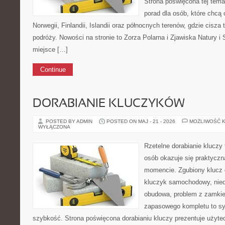
Strona poświęcona tej tem
porad dla osób, które chcą 
Norwegii, Finlandii, Islandii oraz północnych terenów, gdzie cisza
podróży. Nowości na stronie to Zorza Polarna i Zjawiska Natury i
miejsce […]
Continue
DORABIANIE KLUCZYKÓW
POSTED BY ADMIN
POSTED ON MAJ - 21 - 2026
MOŻLIWOŚĆ 
WYŁĄCZONA
Rzetelne dorabianie kluczy 
osób okazuje się praktycz
momencie. Zgubiony klucz 
kluczyk samochodowy, niedz
obudowa, problem z zamkie
zapasowego kompletu to syt
szybkość. Strona poświęcona dorabianiu kluczy prezentuje użyte