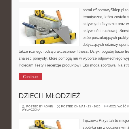
portal eSportowySklep.pl t
tematyczna, która została 
aktywnych fizycznie oraz w
aktywności ruchowej. Serwi
osób poszukujących prakt
dotyczących odzieży sporto
także różnego rodzaju akcesoriów fitness. Dzięki bogatej bazie 
znaleźć pomysły, które pomogą mu w wyborze odpowiedniego wy
Polecam Testy i recenzje produktów i Eko moda sportowa. Na st
Continue
DZIECI I MŁODZIEŻ
POSTED BY ADMIN
POSTED ON MAJ - 23 - 2026
MOŻLIWOŚĆ 
WYŁĄCZONA
Tęczowa Przystań to miejs
spotyka się z codziennym ż